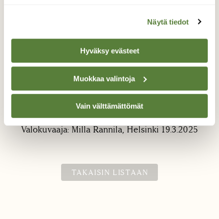
Näytä tiedot
Hyväksy evästeet
Muokkaa valintoja
Hiirihaukka
Vain välttämättömät
Hiirihaukka liitelee.
Valokuvaaja: Milla Rannila, Helsinki 19.3.2025
TAKAISIN LISTAAN