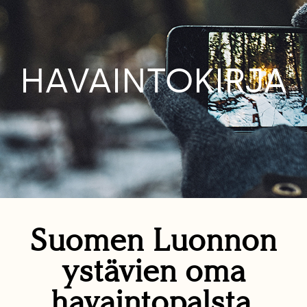
HAVAINTOKIRJA
Suomen Luonnon
ystävien oma
havaintopalsta.