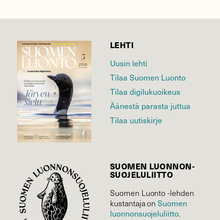
LEHTI
Uusin lehti
Tilaa Suomen Luonto
Tilaa digilukuoikeus
Äänestä parasta juttua
Tilaa uutiskirje
SUOMEN LUONNON­
SUOJELU­LIITTO
Suomen Luonto -lehden
kustantaja on
Suomen
luonnonsuojelu­liitto
.