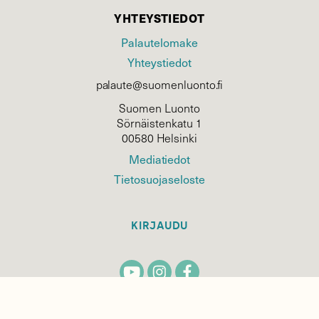
YHTEYSTIEDOT
Palautelomake
Yhteystiedot
palaute@suomenluonto.fi
Suomen Luonto
Sörnäistenkatu 1
00580 Helsinki
Mediatiedot
Tietosuojaseloste
KIRJAUDU