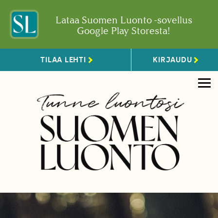
Lataa Suomen Luonto -sovellus
Google Play Storesta!
TILAA LEHTI
KIRJAUDU