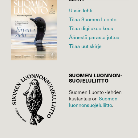
Uusin lehti
Tilaa Suomen Luonto
Tilaa digilukuoikeus
Äänestä parasta juttua
Tilaa uutiskirje
SUOMEN LUONNON­
SUOJELU­LIITTO
Suomen Luonto -lehden
Suomen
kustantaja on
luonnonsuojelu­liitto
.