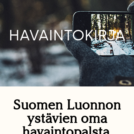
HAVAINTOKIRJA
Suomen Luonnon
ystävien oma
havaintopalsta.