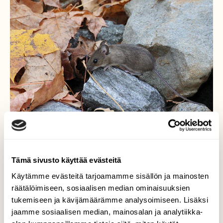
Tämä sivusto käyttää evästeitä
Hiirulainen siimahäntä
Käytämme evästeitä tarjoamamme sisällön ja mainosten
räätälöimiseen, sosiaalisen median ominaisuuksien
Katselin, että pihalla on hienoja
tukemiseen ja kävijämäärämme analysoimiseen. Lisäksi
vaahteranlehtiä, voisiko niistä askarrella
jaamme sosiaalisen median, mainosalan ja analytiikka-
jotain syksyistä. No kiven takaa lehtien