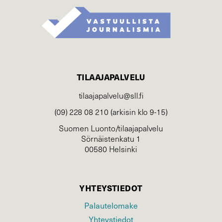
TILAAJAPALVELU
tilaajapalvelu@sll.fi
(09) 228 08 210 (arkisin klo 9-15)
Suomen Luonto/tilaajapalvelu
Sörnäistenkatu 1
00580 Helsinki
YHTEYSTIEDOT
Palautelomake
Yhteystiedot