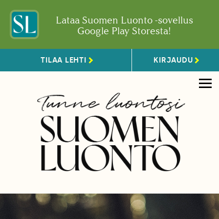
Lataa Suomen Luonto -sovellus
Google Play Storesta!
TILAA LEHTI
KIRJAUDU