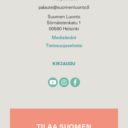
palaute@suomenluonto.fi
Suomen Luonto
Sörnäistenkatu 1
00580 Helsinki
Mediatiedot
Tietosuojaseloste
KIRJAUDU
TILAA
SUOMEN