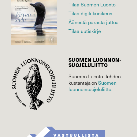
Tilaa Suomen Luonto
Tilaa digilukuoikeus
Äänestä parasta juttua
Tilaa uutiskirje
SUOMEN LUONNON­
SUOJELU­LIITTO
Suomen Luonto -lehden
Suomen
kustantaja on
luonnonsuojelu­liitto
.