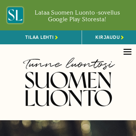
Lataa Suomen Luonto -sovellus
Google Play Storesta!
TILAA LEHTI
KIRJAUDU