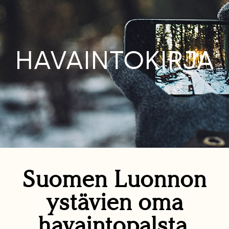
HAVAINTOKIRJA
Suomen Luonnon
ystävien oma
havaintopalsta.