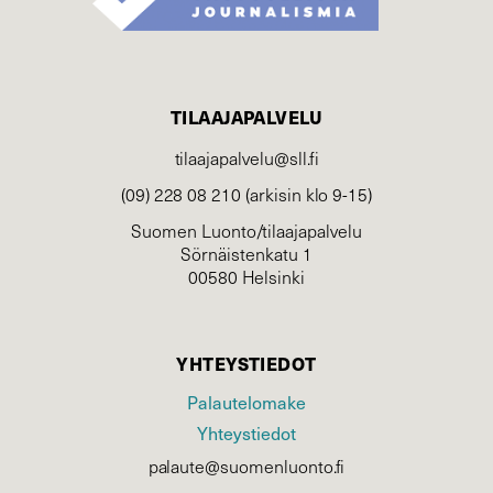
TILAAJAPALVELU
tilaajapalvelu@sll.fi
(09) 228 08 210 (arkisin klo 9-15)
Suomen Luonto/tilaajapalvelu
Sörnäistenkatu 1
00580 Helsinki
YHTEYSTIEDOT
Palautelomake
Yhteystiedot
palaute@suomenluonto.fi