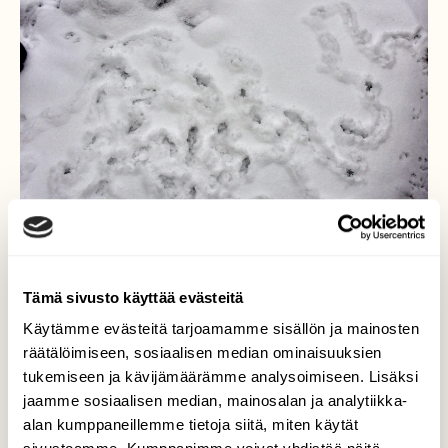
Tämä sivusto käyttää evästeitä
Käytämme evästeitä tarjoamamme sisällön ja mainosten
Hiirulaisten kaivantoja
räätälöimiseen, sosiaalisen median ominaisuuksien
tukemiseen ja kävijämäärämme analysoimiseen. Lisäksi
Olivat kaivaneet tulipaikan murusia.
jaamme sosiaalisen median, mainosalan ja analytiikka-
Muuallakin oli paljon pikku jyrsijöiden jälkiä.
alan kumppaneillemme tietoja siitä, miten käytät
Lisäksi oli paljon kauriiden jälkiä. Ilveskin oli