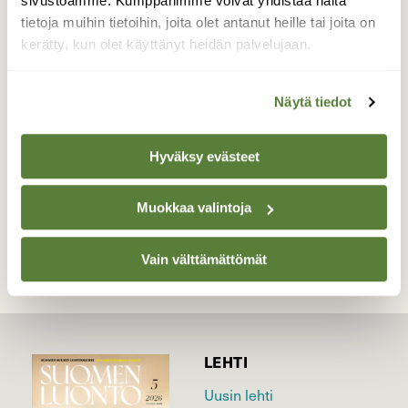
sivustoamme. Kumppanimme voivat yhdistää näitä
kävellyt pitkospuilla pitkän matkaa.
tietoja muihin tietoihin, joita olet antanut heille tai joita on
Muutama kauris käveli edestäni metsätien
kerätty, kun olet käyttänyt heidän palvelujaan.
yli.
Valokuvaaja: Reijo Juurinen, Nuuksion
Näytä tiedot
kansallispuisto Marraskuu
Hyväksy evästeet
TAKAISIN LISTAAN
Muokkaa valintoja
Vain välttämättömät
LEHTI
Uusin lehti