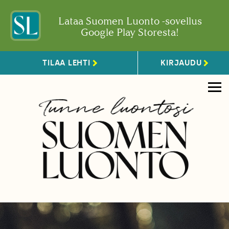
Lataa Suomen Luonto -sovellus
Google Play Storesta!
TILAA LEHTI
KIRJAUDU