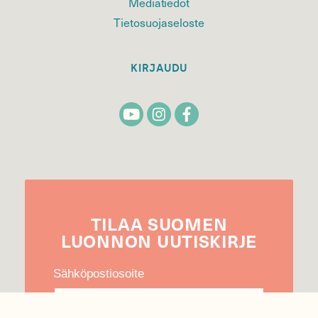
Mediatiedot
Tietosuojaseloste
KIRJAUDU
TILAA
SUOMEN
LUONNON
UUTIS­KIRJE
Sähköpostiosoite