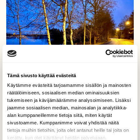
Tämä sivusto käyttää evästeitä
Käytämme evästeitä tarjoamamme sisällön ja mainosten
räätälöimiseen, sosiaalisen median ominaisuuksien
tukemiseen ja kävijämäärämme analysoimiseen. Lisäksi
jaamme sosiaalisen median, mainosalan ja analytiikka-
alan kumppaneillemme tietoja siitä, miten käytät
Hiljainen kylätie…
sivustoamme. Kumppanimme voivat yhdistää näitä
tietoja muihin tietoihin, joita olet antanut heille tai joita on
Hiljainen on kylätie…Littoinen 1.11.ennen
kerätty, kun olet käyttänyt heidän palvelujaan.