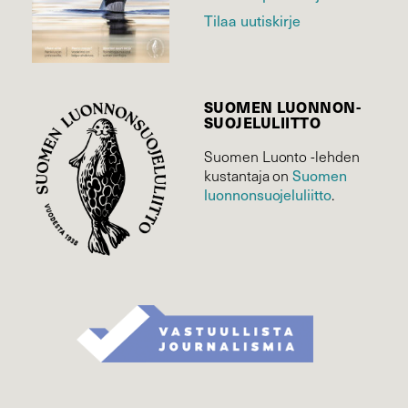
Tilaa uutiskirje
SUOMEN LUONNON­
SUOJELU­LIITTO
Suomen Luonto -lehden
Suomen
kustantaja on
luonnonsuojelu­liitto
.