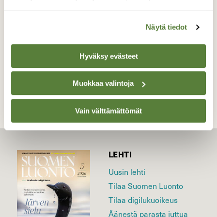
sarastusta.
Valokuvaaja: Juhani Peltonen, Kaarina 1.11.2022
Näytä tiedot
Hyväksy evästeet
TAKAISIN LISTAAN
Muokkaa valintoja
Vain välttämättömät
LEHTI
Uusin lehti
Tilaa Suomen Luonto
Tilaa digilukuoikeus
Äänestä parasta juttua