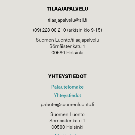
TILAAJAPALVELU
tilaajapalvelu@sll.fi
(09) 228 08 210 (arkisin klo 9-15)
Suomen Luonto/tilaajapalvelu
Sörnäistenkatu 1
00580 Helsinki
YHTEYSTIEDOT
Palautelomake
Yhteystiedot
palaute@suomenluonto.fi
Suomen Luonto
Sörnäistenkatu 1
00580 Helsinki