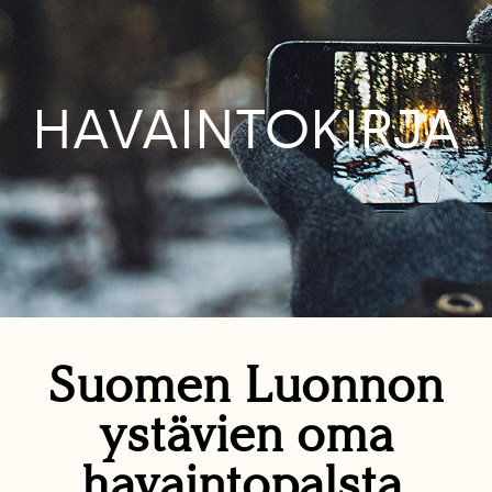
HAVAINTOKIRJA
Suomen Luonnon
ystävien oma
havaintopalsta.