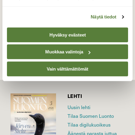
Vanhalinna
Valokuvaaja: Juhani Peltonen, Lieto 10.1.2023
Näytä tiedot
Hyväksy evästeet
TAKAISIN LISTAAN
Muokkaa valintoja
Vain välttämättömät
LEHTI
Uusin lehti
Tilaa Suomen Luonto
Tilaa digilukuoikeus
Äänestä parasta juttua