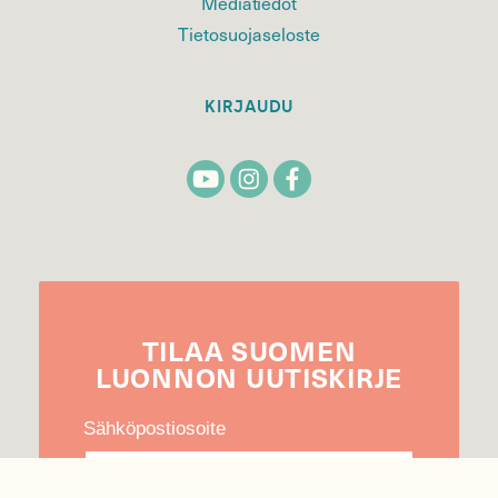
Mediatiedot
Tietosuojaseloste
KIRJAUDU
TILAA
SUOMEN
LUONNON
UUTIS­KIRJE
Sähköpostiosoite