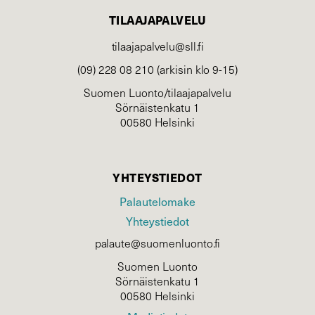
TILAAJAPALVELU
tilaajapalvelu@sll.fi
(09) 228 08 210 (arkisin klo 9-15)
Suomen Luonto/tilaajapalvelu
Sörnäistenkatu 1
00580 Helsinki
YHTEYSTIEDOT
Palautelomake
Yhteystiedot
palaute@suomenluonto.fi
Suomen Luonto
Sörnäistenkatu 1
00580 Helsinki