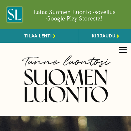
Lataa Suomen Luonto -sovellus
Google Play Storesta!
TILAA LEHTI
KIRJAUDU