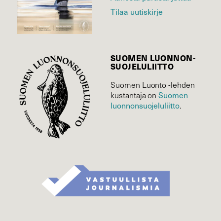
Tilaa uutiskirje
SUOMEN LUONNON­
SUOJELU­LIITTO
Suomen Luonto -lehden
kustantaja on
Suomen
luonnonsuojelu­liitto
.