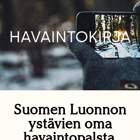
HAVAINTOKIRJA
Suomen Luonnon
ystävien oma
havaintopalsta.