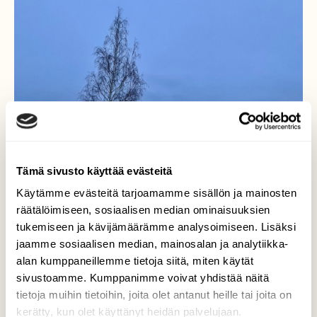
Tämä sivusto käyttää evästeitä
Käytämme evästeitä tarjoamamme sisällön ja mainosten
räätälöimiseen, sosiaalisen median ominaisuuksien
tukemiseen ja kävijämäärämme analysoimiseen. Lisäksi
jaamme sosiaalisen median, mainosalan ja analytiikka-
alan kumppaneillemme tietoja siitä, miten käytät
Hiljainen kylätie
sivustoamme. Kumppanimme voivat yhdistää näitä
tietoja muihin tietoihin, joita olet antanut heille tai joita on
Hiljainen kylätie aamulla 10.1. Lieto,
kerätty, kun olet käyttänyt heidän palvelujaan.