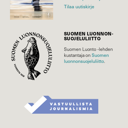
Tilaa uutiskirje
SUOMEN LUONNON­
SUOJELU­LIITTO
Suomen Luonto -lehden
Suomen
kustantaja on
luonnonsuojelu­liitto
.