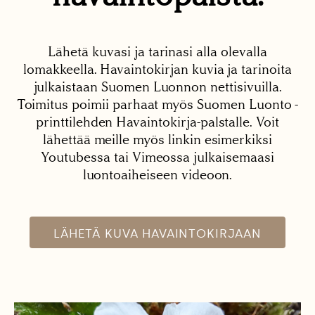
Lähetä kuvasi ja tarinasi alla olevalla
lomakkeella. Havaintokirjan kuvia ja tarinoita
julkaistaan Suomen Luonnon nettisivuilla.
Toimitus poimii parhaat myös Suomen Luonto -
printtilehden Havaintokirja-palstalle. Voit
lähettää meille myös linkin esimerkiksi
Youtubessa tai Vimeossa julkaisemaasi
luontoaiheiseen videoon.
LÄHETÄ KUVA HAVAINTOKIRJAAN