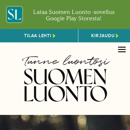
Lataa Suomen Luonto -sovellus
Google Play Storesta!
TILAA LEHTI
KIRJAUDU