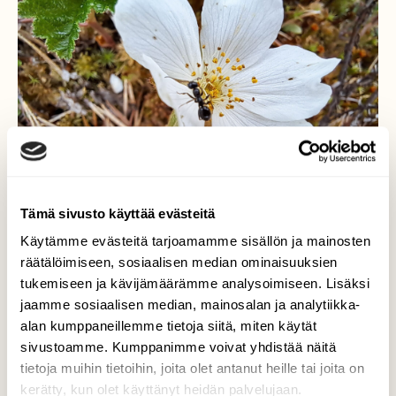
Tämä sivusto käyttää evästeitä
Käytämme evästeitä tarjoamamme sisällön ja mainosten
räätälöimiseen, sosiaalisen median ominaisuuksien
tukemiseen ja kävijämäärämme analysoimiseen. Lisäksi
jaamme sosiaalisen median, mainosalan ja analytiikka-
alan kumppaneillemme tietoja siitä, miten käytät
Hilla kukkii
sivustoamme. Kumppanimme voivat yhdistää näitä
tietoja muihin tietoihin, joita olet antanut heille tai joita on
Suon reunassa oli jo muutamia hinnankukkia.
kerätty, kun olet käyttänyt heidän palvelujaan.