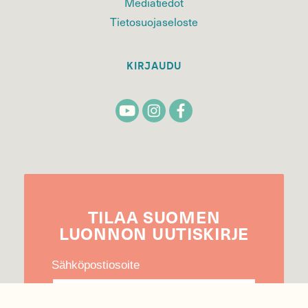
Mediatiedot
Tietosuojaseloste
KIRJAUDU
TILAA
SUOMEN
LUONNON
UUTIS­KIRJE
Sähköpostiosoite