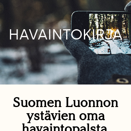
HAVAINTOKIRJA
Suomen Luonnon
ystävien oma
havaintopalsta.