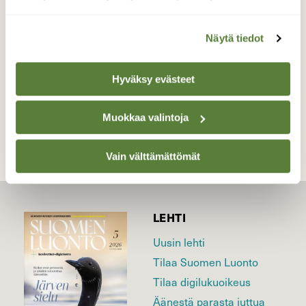
24.5.2026
Valokuvaaja: Irja Lehtinen, Tampere 24.5.2026
Näytä tiedot
Hyväksy evästeet
TAKAISIN LISTAAN
Muokkaa valintoja
Vain välttämättömät
LEHTI
Uusin lehti
Tilaa Suomen Luonto
Tilaa digilukuoikeus
Äänestä parasta juttua