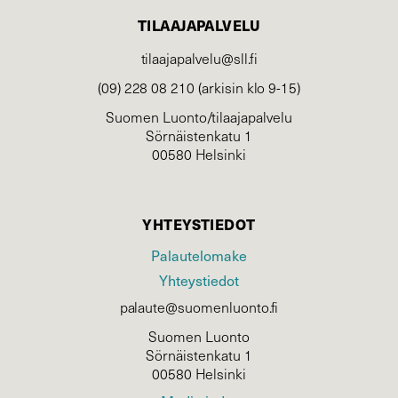
TILAAJAPALVELU
tilaajapalvelu@sll.fi
(09) 228 08 210 (arkisin klo 9-15)
Suomen Luonto/tilaajapalvelu
Sörnäistenkatu 1
00580 Helsinki
YHTEYSTIEDOT
Palautelomake
Yhteystiedot
palaute@suomenluonto.fi
Suomen Luonto
Sörnäistenkatu 1
00580 Helsinki