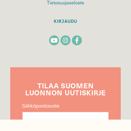
Tietosuojaseloste
KIRJAUDU
TILAA
SUOMEN
LUONNON
UUTIS­KIRJE
Sähköpostiosoite