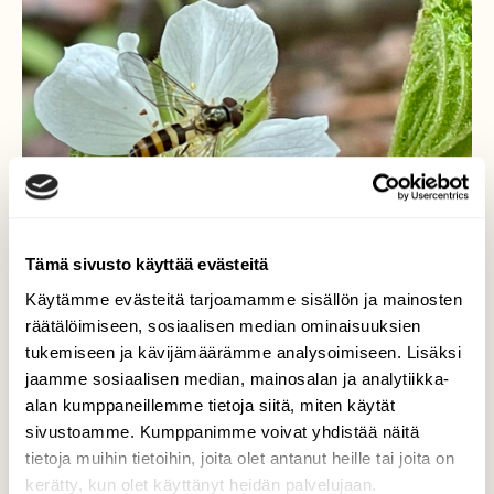
Tämä sivusto käyttää evästeitä
Käytämme evästeitä tarjoamamme sisällön ja mainosten
räätälöimiseen, sosiaalisen median ominaisuuksien
tukemiseen ja kävijämäärämme analysoimiseen. Lisäksi
jaamme sosiaalisen median, mainosalan ja analytiikka-
Hillan kukintaa
alan kumppaneillemme tietoja siitä, miten käytät
sivustoamme. Kumppanimme voivat yhdistää näitä
Kukka ja kukkakärpänen.
tietoja muihin tietoihin, joita olet antanut heille tai joita on
kerätty, kun olet käyttänyt heidän palvelujaan.