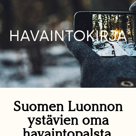
HAVAINTOKIRJA
Suomen Luonnon
ystävien oma
havaintopalsta.