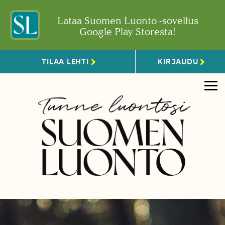
Lataa Suomen Luonto -sovellus
Google Play Storesta!
TILAA LEHTI
KIRJAUDU