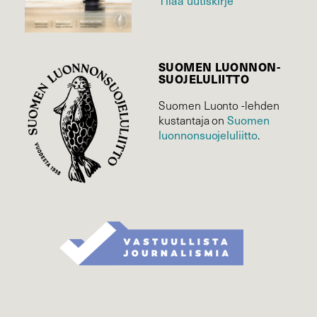
SUOMEN LUONNON­
SUOJELU­LIITTO
Suomen Luonto -lehden
Suomen
kustantaja on
luonnonsuojelu­liitto
.