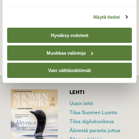
Valokuvaaja: Liisa Niiva-Korpela, Taipalsaari
1.6.2026
Näytä tiedot
TAKAISIN LISTAAN
Hyväksy evästeet
Muokkaa valintoja
Vain välttämättömät
LEHTI
Uusin lehti
Tilaa Suomen Luonto
Tilaa digilukuoikeus
Äänestä parasta juttua
Tilaa uutiskirje