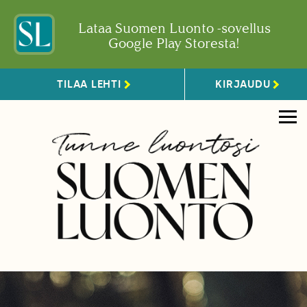
Lataa Suomen Luonto -sovellus
Google Play Storesta!
TILAA LEHTI
KIRJAUDU