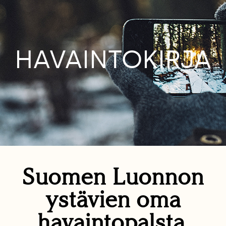
HAVAINTOKIRJA
Suomen Luonnon
ystävien oma
havaintopalsta.