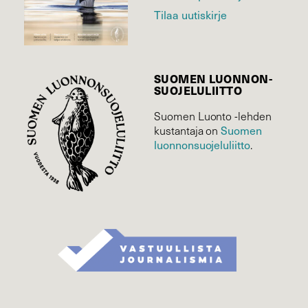
Tilaa uutiskirje
SUOMEN LUONNON­
SUOJELU­LIITTO
Suomen Luonto -lehden
kustantaja on
Suomen
luonnonsuojelu­liitto
.