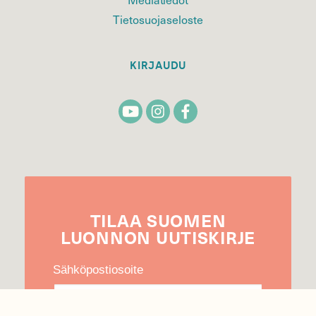
Tietosuojaseloste
KIRJAUDU
TILAA
SUOMEN
LUONNON
UUTIS­KIRJE
Sähköpostiosoite