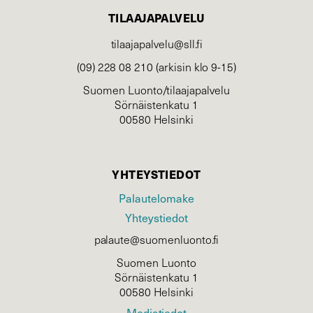
TILAAJAPALVELU
tilaajapalvelu@sll.fi
(09) 228 08 210 (arkisin klo 9-15)
Suomen Luonto/tilaajapalvelu
Sörnäistenkatu 1
00580 Helsinki
YHTEYSTIEDOT
Palautelomake
Yhteystiedot
palaute@suomenluonto.fi
Suomen Luonto
Sörnäistenkatu 1
00580 Helsinki
Mediatiedot