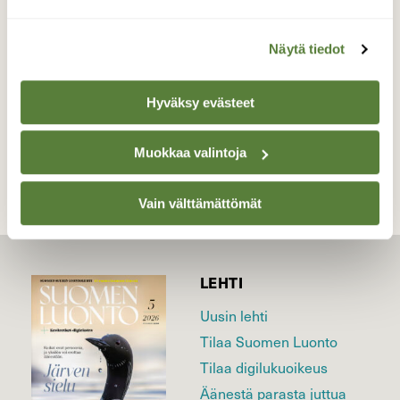
Valokuvaaja: Marja Nyyssönen, VARKAUS
23.03.2016
Näytä tiedot
Hyväksy evästeet
TAKAISIN LISTAAN
Muokkaa valintoja
Vain välttämättömät
LEHTI
Uusin lehti
Tilaa Suomen Luonto
Tilaa digilukuoikeus
Äänestä parasta juttua