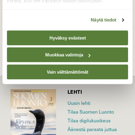
kerätty, kun olet käyttänyt heidän palvelujaan.
Valokuvaaja: Lina Honkaperä, Lohtaja, Ohtakari
19.9.2025
Näytä tiedot
TAKAISIN LISTAAN
Hyväksy evästeet
Muokkaa valintoja
Vain välttämättömät
LEHTI
Uusin lehti
Tilaa Suomen Luonto
Tilaa digilukuoikeus
Äänestä parasta juttua