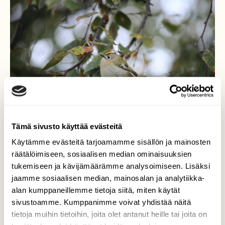
Tämä sivusto käyttää evästeitä
Käytämme evästeitä tarjoamamme sisällön ja mainosten
räätälöimiseen, sosiaalisen median ominaisuuksien
tukemiseen ja kävijämäärämme analysoimiseen. Lisäksi
Hippiäinen
jaamme sosiaalisen median, mainosalan ja analytiikka-
alan kumppaneillemme tietoja siitä, miten käytät
Tämä yksilö oli yllättävän kesy, ja hymyssä
sivustoamme. Kumppanimme voivat yhdistää näitä
suin kuvasin tuota pientä palleroa.
tietoja muihin tietoihin, joita olet antanut heille tai joita on