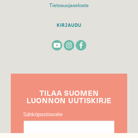
Tietosuojaseloste
KIRJAUDU
TILAA
SUOMEN
LUONNON
UUTIS­KIRJE
Sähköpostiosoite