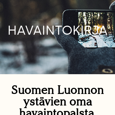
HAVAINTOKIRJA
Suomen Luonnon
ystävien oma
havaintopalsta.