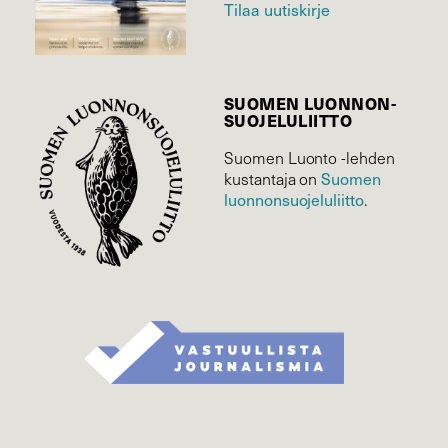
Tilaa uutiskirje
SUOMEN LUONNON­
SUOJELU­LIITTO
Suomen Luonto -lehden
kustantaja on
Suomen
luonnonsuojelu­liitto
.