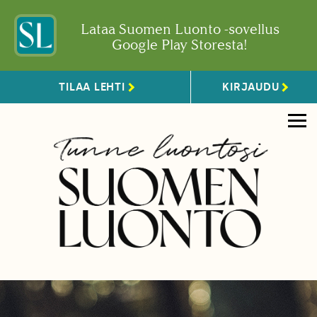
Lataa Suomen Luonto -sovellus
Google Play Storesta!
TILAA LEHTI
KIRJAUDU