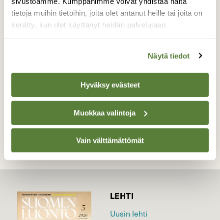
sivustoamme. Kumppanimme voivat yhdistää näitä
kuulleet ääneni ja lähtivät pienestä
tietoja muihin tietoihin, joita olet antanut heille tai joita on
saarekkeesta ylittämään jäätä. Mielessä
kerätty, kun olet käyttänyt heidän palvelujaan.
kävi jo pelastustoimenpiteet,mutta kyllä jää
onneksi oli jo täällä rannikollakin kestävää.
Näytä tiedot
Valokuvaaja: Jenni Merilä, Perniö 14.1.17
Hyväksy evästeet
TAKAISIN LISTAAN
Muokkaa valintoja
Vain välttämättömät
LEHTI
Uusin lehti