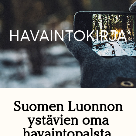
HAVAINTOKIRJA
Suomen Luonnon
ystävien oma
havaintopalsta.