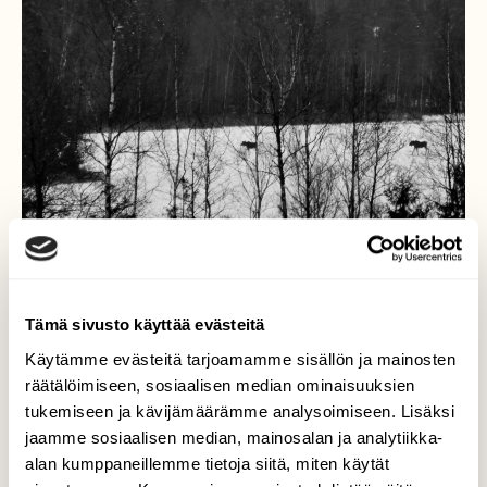
Tämä sivusto käyttää evästeitä
Käytämme evästeitä tarjoamamme sisällön ja mainosten
Hirvet jäällä
räätälöimiseen, sosiaalisen median ominaisuuksien
tukemiseen ja kävijämäärämme analysoimiseen. Lisäksi
Metsäretkellä alkoi hiukoa ja kiipesin kallion
jaamme sosiaalisen median, mainosalan ja analytiikka-
päälle syömään eväitä.Sieltä avautui tutut
alan kumppaneillemme tietoja siitä, miten käytät
maisemat järvelle. Hirvet olivat kaiketi