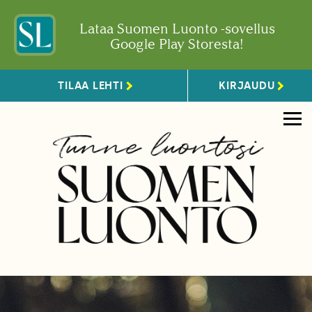
Lataa Suomen Luonto -sovellus
Google Play Storesta!
TILAA LEHTI
KIRJAUDU