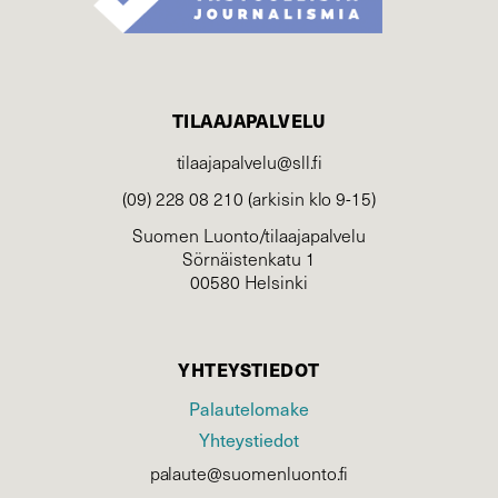
TILAAJAPALVELU
tilaajapalvelu@sll.fi
(09) 228 08 210 (arkisin klo 9-15)
Suomen Luonto/tilaajapalvelu
Sörnäistenkatu 1
00580 Helsinki
YHTEYSTIEDOT
Palautelomake
Yhteystiedot
palaute@suomenluonto.fi