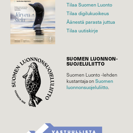
Tilaa Suomen Luonto
Tilaa digilukuoikeus
Äänestä parasta juttua
Tilaa uutiskirje
SUOMEN LUONNON­
SUOJELU­LIITTO
Suomen Luonto -lehden
Suomen
kustantaja on
luonnonsuojelu­liitto
.