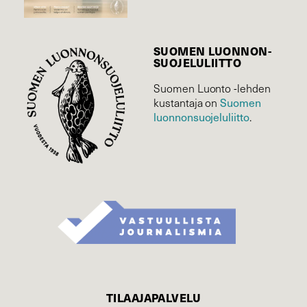
SUOMEN LUONNON­
SUOJELU­LIITTO
Suomen Luonto -lehden
kustantaja on
Suomen
luonnonsuojelu­liitto
.
TILAAJAPALVELU