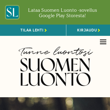
Lataa Suomen Luonto -sovellus
Google Play Storesta!
TILAA LEHTI
KIRJAUDU