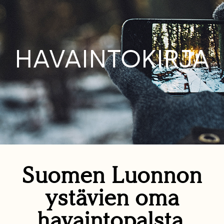
HAVAINTOKIRJA
Suomen Luonnon
ystävien oma
havaintopalsta.