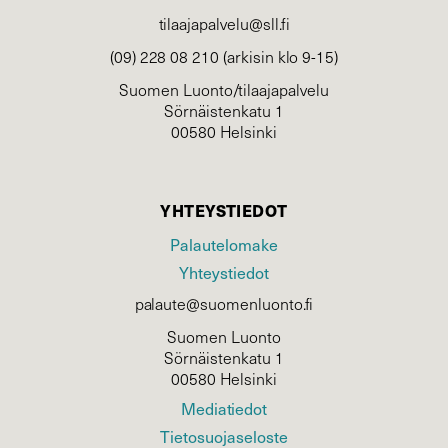
tilaajapalvelu@sll.fi
(09) 228 08 210 (arkisin klo 9-15)
Suomen Luonto/tilaajapalvelu
Sörnäistenkatu 1
00580 Helsinki
YHTEYSTIEDOT
Palautelomake
Yhteystiedot
palaute@suomenluonto.fi
Suomen Luonto
Sörnäistenkatu 1
00580 Helsinki
Mediatiedot
Tietosuojaseloste