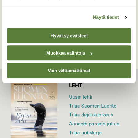
Valokuvaaja: Irja Lehtinen, Akaa 4.8.2019
Näytä tiedot
TAKAISIN LISTAAN
Hyväksy evästeet
Muokkaa valintoja
Vain välttämättömät
LEHTI
Uusin lehti
Tilaa Suomen Luonto
Tilaa digilukuoikeus
Äänestä parasta juttua
Tilaa uutiskirje