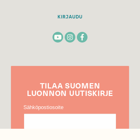
KIRJAUDU
TILAA
SUOMEN
LUONNON
UUTIS­KIRJE
Sähköpostiosoite
Hyväksyn tietojeni käytön uutiskirjeen