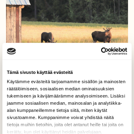
Tämä sivusto käyttää evästeitä
Käytämme evästeitä tarjoamamme sisällön ja mainosten
räätälöimiseen, sosiaalisen median ominaisuuksien
tukemiseen ja kävijämäärämme analysoimiseen. Lisäksi
Hirvet kaurapellossa
jaamme sosiaalisen median, mainosalan ja analytiikka-
alan kumppaneillemme tietoja siitä, miten käytät
Hirvetkin verottavat maanviljelijän
sivustoamme. Kumppanimme voivat yhdistää näitä
kaurasatoa. 4.8.2019 Akaa
tietoja muihin tietoihin, joita olet antanut heille tai joita on
kerätty, kun olet käyttänyt heidän palvelujaan.