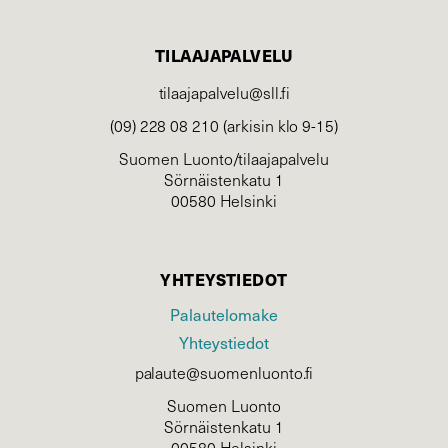
TILAAJAPALVELU
tilaajapalvelu@sll.fi
(09) 228 08 210 (arkisin klo 9-15)
Suomen Luonto/tilaajapalvelu
Sörnäistenkatu 1
00580 Helsinki
YHTEYSTIEDOT
Palautelomake
Yhteystiedot
palaute@suomenluonto.fi
Suomen Luonto
Sörnäistenkatu 1
00580 Helsinki