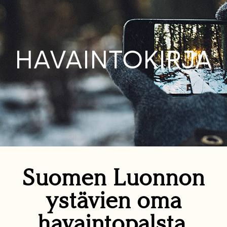
HAVAINTOKIRJA
Suomen Luonnon
ystävien oma
havaintopalsta.