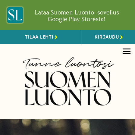
Lataa Suomen Luonto -sovellus
Google Play Storesta!
TILAA LEHTI
KIRJAUDU