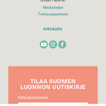
Mediatiedot
Tietosuojaseloste
KIRJAUDU
TILAA
SUOMEN
LUONNON
UUTIS­KIRJE
Sähköpostiosoite