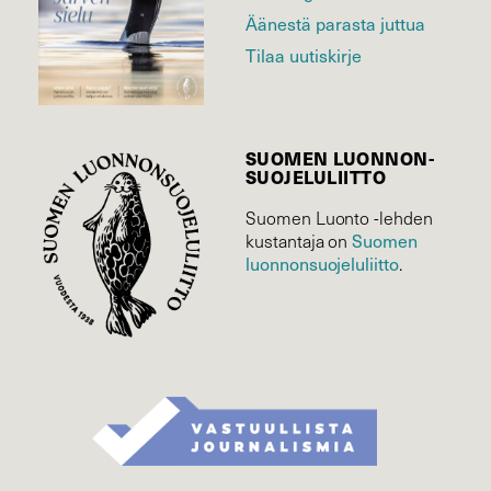
Äänestä parasta juttua
Tilaa uutiskirje
SUOMEN LUONNON­
SUOJELU­LIITTO
Suomen Luonto -lehden
Suomen
kustantaja on
luonnonsuojelu­liitto
.