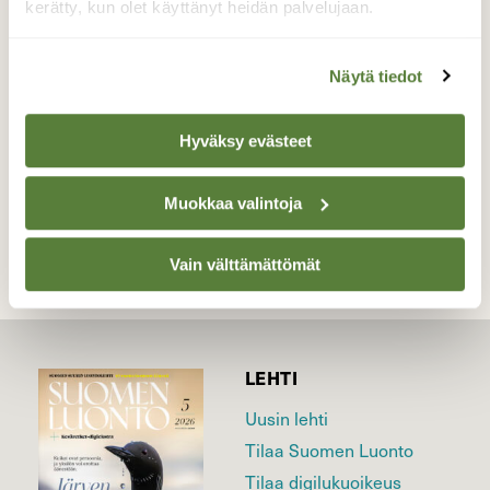
kerätty, kun olet käyttänyt heidän palvelujaan.
Hirvi emä kävi esittelemässä jälkikasvuaan.
Valokuvaaja: Salla Kumpulainen, Jalasjärvi
17.5.2025
Näytä tiedot
Hyväksy evästeet
TAKAISIN LISTAAN
Muokkaa valintoja
Vain välttämättömät
LEHTI
Uusin lehti
Tilaa Suomen Luonto
Tilaa digilukuoikeus