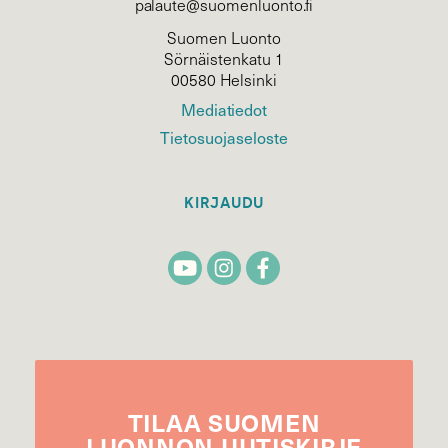
palaute@suomenluonto.fi
Suomen Luonto
Sörnäistenkatu 1
00580 Helsinki
Mediatiedot
Tietosuojaseloste
KIRJAUDU
TILAA
SUOMEN
LUONNON
UUTIS­KIRJE