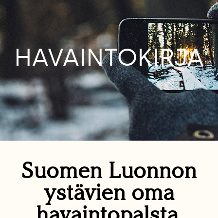
HAVAINTOKIRJA
Suomen Luonnon
ystävien oma
havaintopalsta.