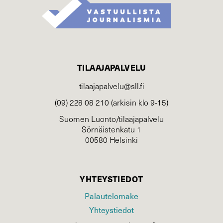
TILAAJAPALVELU
tilaajapalvelu@sll.fi
(09) 228 08 210 (arkisin klo 9-15)
Suomen Luonto/tilaajapalvelu
Sörnäistenkatu 1
00580 Helsinki
YHTEYSTIEDOT
Palautelomake
Yhteystiedot