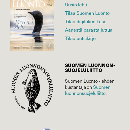
Uusin lehti
Tilaa Suomen Luonto
Tilaa digilukuoikeus
Äänestä parasta juttua
Tilaa uutiskirje
SUOMEN LUONNON­
SUOJELU­LIITTO
Suomen Luonto -lehden
kustantaja on
Suomen
luonnonsuojelu­liitto
.