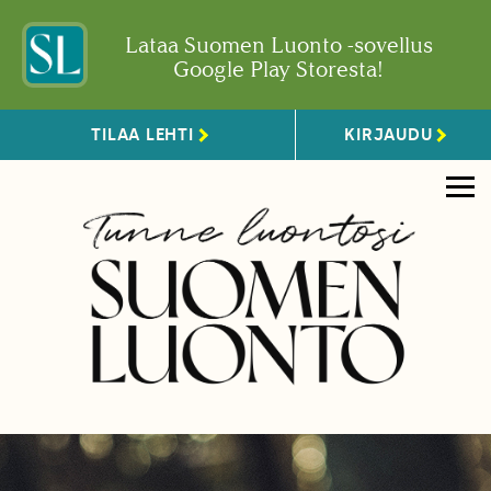
Lataa Suomen Luonto -sovellus
Google Play Storesta!
TILAA LEHTI
KIRJAUDU