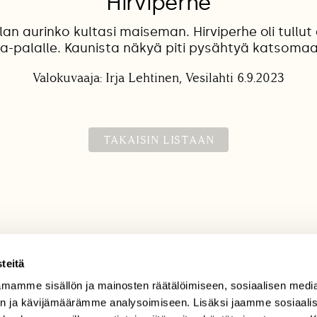
Hirviperhe
llan aurinko kultasi maiseman. Hirviperhe oli tullut
lta-palalle. Kaunista näkyä piti pysähtyä katsomaa
Valokuvaaja: Irja Lehtinen, Vesilahti 6.9.2023
TAKAISIN LISTAAN
teitä
mamme sisällön ja mainosten räätälöimiseen, sosiaalisen medi
TILAAJAPALVELU
n ja kävijämäärämme analysoimiseen. Lisäksi jaamme sosiaali
tilaajapalvelu@sll.fi