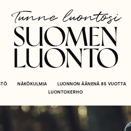
STÖ
NÄKÖKULMIA
LUONNON ÄÄNENÄ 85 VUOTTA
LUONTOKERHO