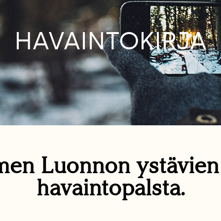
HAVAINTOKIRJA
en Luonnon ystävie
havaintopalsta.