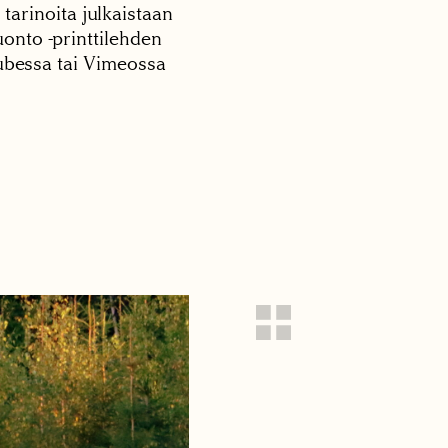
 tarinoita julkaistaan
onto -printtilehden
tubessa tai Vimeossa