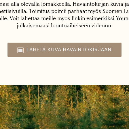
nasi alla olevalla lomakkeella. Havaintokirjan kuvia ja
tisivuilla. Toimitus poimii parhaat myös Suomen Lu
alle. Voit lähettää meille myös linkin esimerkiksi You
julkaisemaasi luontoaiheiseen videoon.
LÄHETÄ KUVA HAVAINTOKIRJAAN