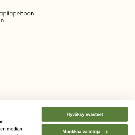
 apilapeltoon
n.
Hyväksy evästeet
an
sen median,
Muokkaa valintoja