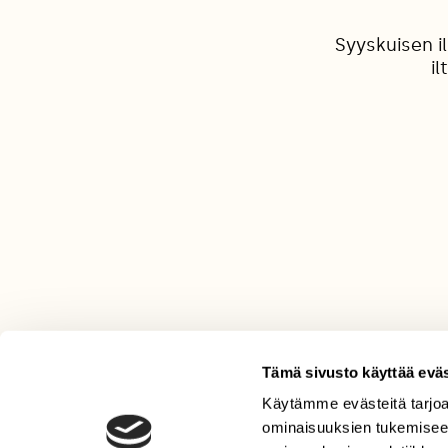
Syyskuisen i
i
Tämä sivusto käyttää eväs
Käytämme evästeitä tarjoa
LEHTI
ominaisuuksien tukemisee
Uusin lehti