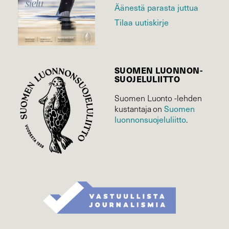
Äänestä parasta juttua
Tilaa uutiskirje
SUOMEN LUONNON­
SUOJELU­LIITTO
Suomen Luonto -lehden
kustantaja on
Suomen
luonnonsuojelu­liitto
.