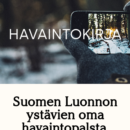
HAVAINTOKIRJA
Suomen Luonnon
ystävien oma
havaintopalsta.