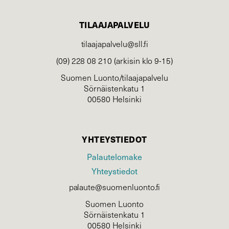
TILAAJAPALVELU
tilaajapalvelu@sll.fi
(09) 228 08 210 (arkisin klo 9-15)
Suomen Luonto/tilaajapalvelu
Sörnäistenkatu 1
00580 Helsinki
YHTEYSTIEDOT
Palautelomake
Yhteystiedot
palaute@suomenluonto.fi
Suomen Luonto
Sörnäistenkatu 1
00580 Helsinki