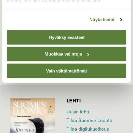
aikaiseksi taidetta.
kerätty, kun olet käyttänyt heidän palvelujaan.
Valokuvaaja: Terttu Rantanen, Perniö
Latokartanonkoski 23.1.2016
Näytä tiedot
Hyväksy evästeet
TAKAISIN LISTAAN
Muokkaa valintoja
Vain välttämättömät
LEHTI
Uusin lehti
Tilaa Suomen Luonto
Tilaa digilukuoikeus