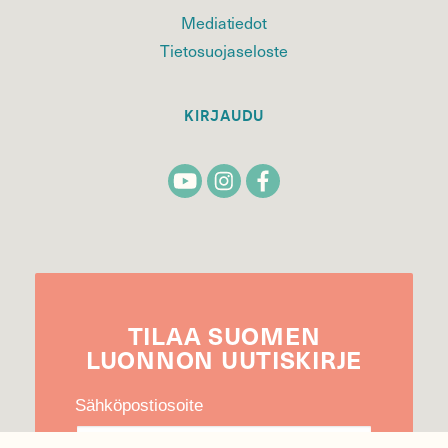
Mediatiedot
Tietosuojaseloste
KIRJAUDU
TILAA
SUOMEN
LUONNON
UUTIS­KIRJE
Sähköpostiosoite