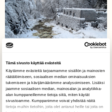
Tämä sivusto käyttää evästeitä
Käytämme evästeitä tarjoamamme sisällön ja mainosten
räätälöimiseen, sosiaalisen median ominaisuuksien
tukemiseen ja kävijämäärämme analysoimiseen. Lisäksi
jaamme sosiaalisen median, mainosalan ja analytiikka-
Historiallinen
alan kumppaneillemme tietoja siitä, miten käytät
sivustoamme. Kumppanimme voivat yhdistää näitä
Talvi,pakkanen ja virtaava vesi on saanut
tietoja muihin tietoihin, joita olet antanut heille tai joita on