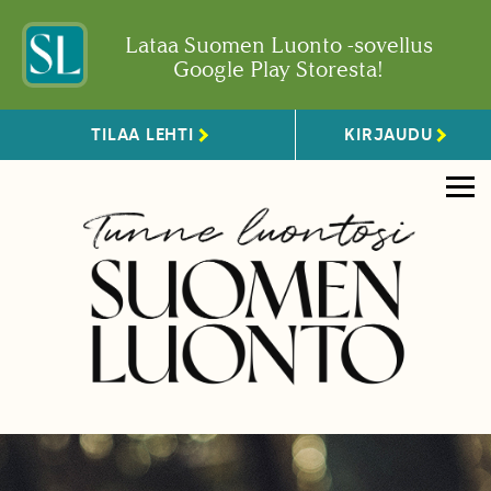
Lataa Suomen Luonto -sovellus
Google Play Storesta!
TILAA LEHTI
KIRJAUDU