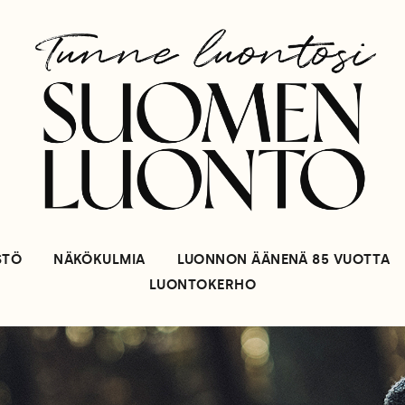
STÖ
NÄKÖKULMIA
LUONNON ÄÄNENÄ 85 VUOTTA
LUONTOKERHO