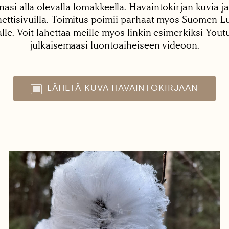
nasi alla olevalla lomakkeella. Havaintokirjan kuvia ja
tisivuilla. Toimitus poimii parhaat myös Suomen Lu
alle. Voit lähettää meille myös linkin esimerkiksi You
julkaisemaasi luontoaiheiseen videoon.
LÄHETÄ KUVA HAVAINTOKIRJAAN