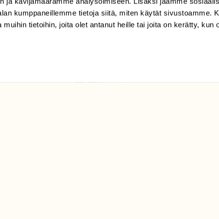
n ja kävijämäärämme analysoimiseen. Lisäksi jaamme sosiaali
tilaajapalvelu@sll.fi
-alan kumppaneillemme tietoja siitä, miten käytät sivustoamme
 muihin tietoihin, joita olet antanut heille tai joita on kerätty, kun 
(09) 228 08 210 (arkisin
klo 9-15)
Suomen
Luonto/tilaajapalvelu
Sörnäistenkatu 1
00580 Helsinki
ELU­
YHTEYSTIEDOT
ntaja on
Palautelomake
Yhteystiedot
palaute@suomenluonto.fi
Suomen Luonto
Sörnäistenkatu 1
00580 Helsinki
Mediatiedot