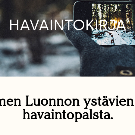
HAVAINTOKIRJA
en Luonnon ystävie
havaintopalsta.