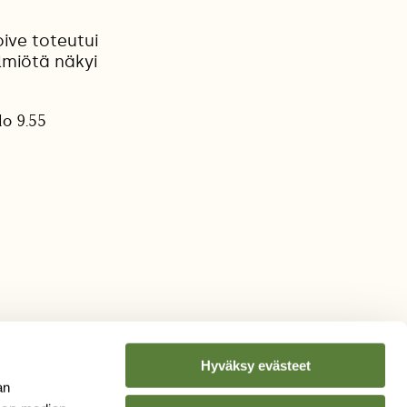
oive toteutui
lmiötä näkyi
lo 9.55
Hyväksy evästeet
an