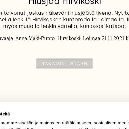
Hiusjää Hirvikoski
 toivonut joskus näkeväni hiusjäätä livenä. Nyt t
ella lenkillä Hirvikosken kuntoradalla Loimaalla. I
myös muualla lenkin varrella, kun osasi katsoa.
vaaja: Anna Mäki-Punto, Hirvikoski, Loimaa 21.11.2021 k
TAKAISIN LISTAAN
teitä
mamme sisällön ja mainosten räätälöimiseen, sosiaalisen medi
TILAAJAPALVELU