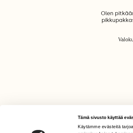
Olen pitkään
pikkupakkas
Valoku
Tämä sivusto käyttää eväs
Käytämme evästeitä tarjoa
LEHTI