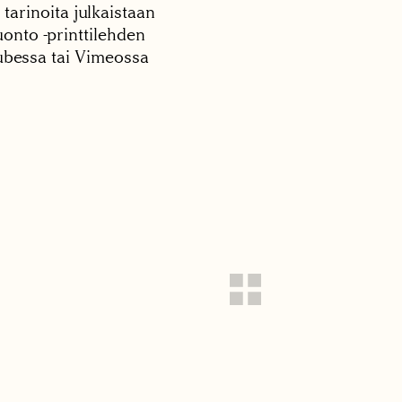
 tarinoita julkaistaan
onto -printtilehden
tubessa tai Vimeossa