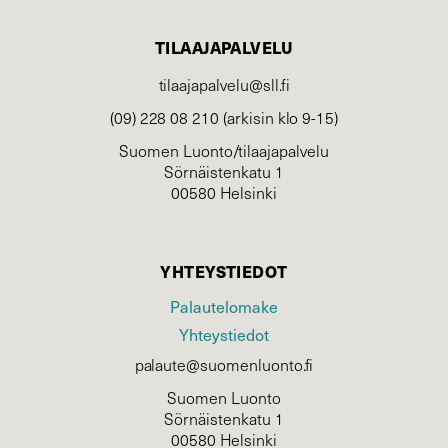
TILAAJAPALVELU
tilaajapalvelu@sll.fi
(09) 228 08 210 (arkisin klo 9-15)
Suomen Luonto/tilaajapalvelu
Sörnäistenkatu 1
00580 Helsinki
YHTEYSTIEDOT
Palautelomake
Yhteystiedot
palaute@suomenluonto.fi
Suomen Luonto
Sörnäistenkatu 1
00580 Helsinki