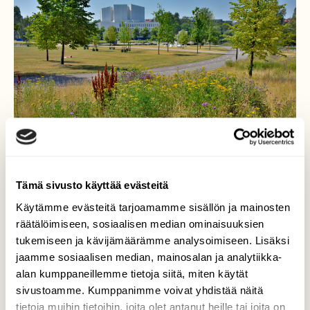
Tämä sivusto käyttää evästeitä
Käytämme evästeitä tarjoamamme sisällön ja mainosten
räätälöimiseen, sosiaalisen median ominaisuuksien
Hoidettu vastaan
tukemiseen ja kävijämäärämme analysoimiseen. Lisäksi
jaamme sosiaalisen median, mainosalan ja analytiikka-
hoitamaton
alan kumppaneillemme tietoja siitä, miten käytät
sivustoamme. Kumppanimme voivat yhdistää näitä
Helppoa nähdä, että villi luonto on paljon
tietoja muihin tietoihin, joita olet antanut heille tai joita on
rikkaampaa, kuin loppuun kaluttu