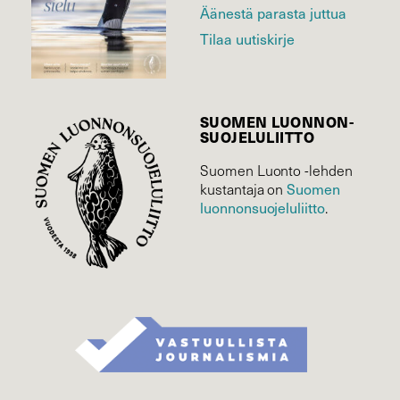
Äänestä parasta juttua
Tilaa uutiskirje
SUOMEN LUONNON­
SUOJELU­LIITTO
Suomen Luonto -lehden
Suomen
kustantaja on
luonnonsuojelu­liitto
.