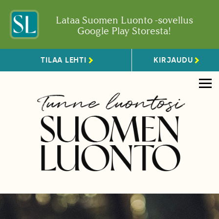
Lataa Suomen Luonto -sovellus
Google Play Storesta!
TILAA LEHTI
KIRJAUDU