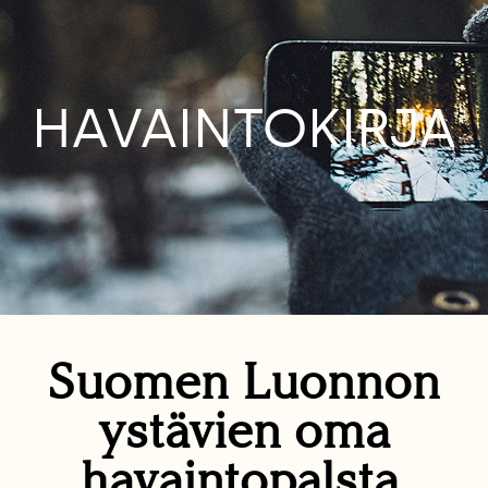
HAVAINTOKIRJA
Suomen Luonnon
ystävien oma
havaintopalsta.