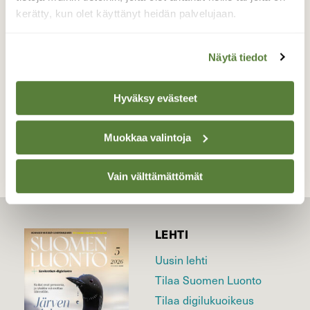
kerätty, kun olet käyttänyt heidän palvelujaan.
ruohoaavikko.
Valokuvaaja: Reijo Juurinen, Töölönlahti Heinäkuu
Näytä tiedot
Hyväksy evästeet
TAKAISIN LISTAAN
Muokkaa valintoja
Vain välttämättömät
LEHTI
Uusin lehti
Tilaa Suomen Luonto
Tilaa digilukuoikeus