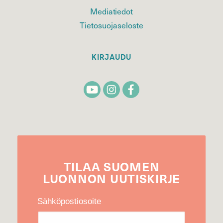
Mediatiedot
Tietosuojaseloste
KIRJAUDU
TILAA
SUOMEN
LUONNON
UUTIS­KIRJE
Sähköpostiosoite