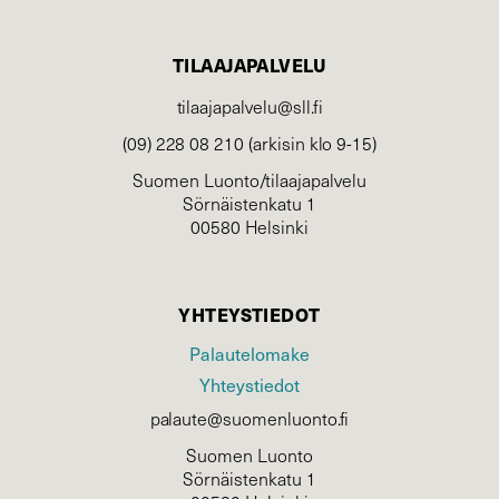
TILAAJAPALVELU
tilaajapalvelu@sll.fi
(09) 228 08 210 (arkisin klo 9-15)
Suomen Luonto/tilaajapalvelu
Sörnäistenkatu 1
00580 Helsinki
YHTEYSTIEDOT
Palautelomake
Yhteystiedot
palaute@suomenluonto.fi
Suomen Luonto
Sörnäistenkatu 1