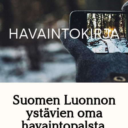
HAVAINTOKIRJA
Suomen Luonnon
ystävien oma
havaintopalsta.