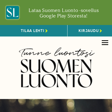
Lataa Suomen Luonto -sovellus
Google Play Storesta!
TILAA LEHTI
KIRJAUDU