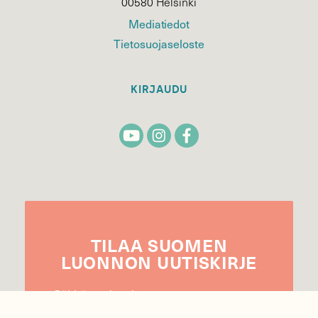
00580 Helsinki
Mediatiedot
Tietosuojaseloste
KIRJAUDU
TILAA
SUOMEN
LUONNON
UUTIS­KIRJE
Sähköpostiosoite