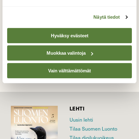
Lennähti lemmikille.
Valokuvaaja: Tarja Naukkarinen, Savitaipale
Näytä tiedot
21.5.2026
Hyväksy evästeet
TAKAISIN LISTAAN
Muokkaa valintoja
Vain välttämättömät
LEHTI
Uusin lehti
Tilaa Suomen Luonto
Tilaa digilukuoikeus