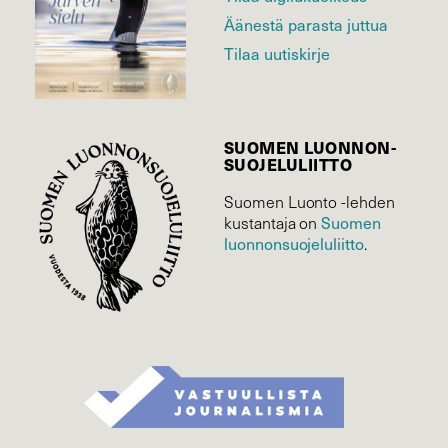
Äänestä parasta juttua
Tilaa uutiskirje
SUOMEN LUONNON­
SUOJELU­LIITTO
Suomen Luonto -lehden
Suomen
kustantaja on
luonnonsuojelu­liitto
.