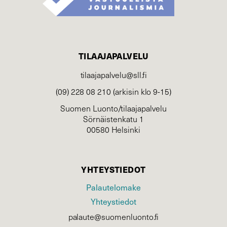
TILAAJAPALVELU
tilaajapalvelu@sll.fi
(09) 228 08 210 (arkisin klo 9-15)
Suomen Luonto/tilaajapalvelu
Sörnäistenkatu 1
00580 Helsinki
YHTEYSTIEDOT
Palautelomake
Yhteystiedot
palaute@suomenluonto.fi