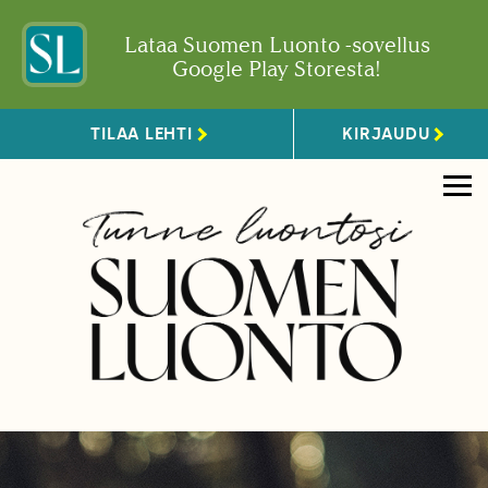
Lataa Suomen Luonto -sovellus
Google Play Storesta!
TILAA LEHTI
KIRJAUDU