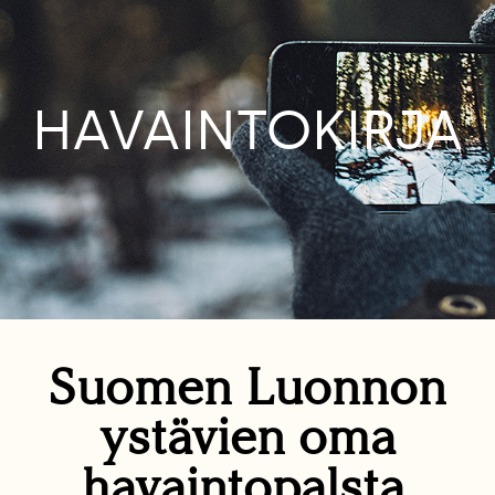
HAVAINTOKIRJA
Suomen Luonnon
ystävien oma
havaintopalsta.