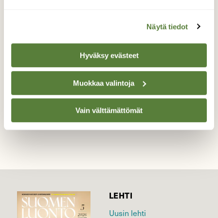
Hoikkakukkajäärä
Näytä tiedot
Touhua ruusuruoholla.
Valokuvaaja: Tarja Naukkarinen, Savitaipale
Hyväksy evästeet
5.7.2026
Muokkaa valintoja
TAKAISIN LISTAAN
Vain välttämättömät
LEHTI
Uusin lehti