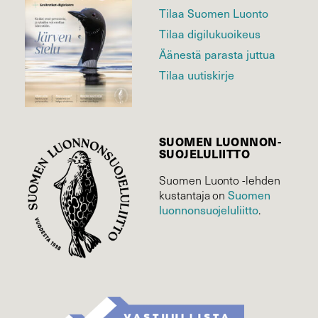
Tilaa Suomen Luonto
Tilaa digilukuoikeus
Äänestä parasta juttua
Tilaa uutiskirje
SUOMEN LUONNON­
SUOJELU­LIITTO
Suomen Luonto -lehden
Suomen
kustantaja on
luonnonsuojelu­liitto
.