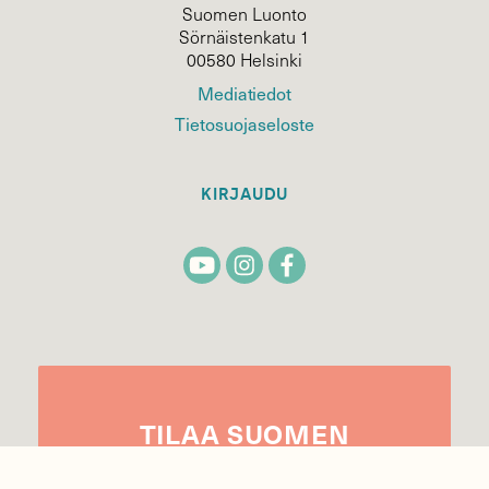
Suomen Luonto
Sörnäistenkatu 1
00580 Helsinki
Mediatiedot
Tietosuojaseloste
KIRJAUDU
TILAA
SUOMEN
LUONNON
UUTIS­KIRJE