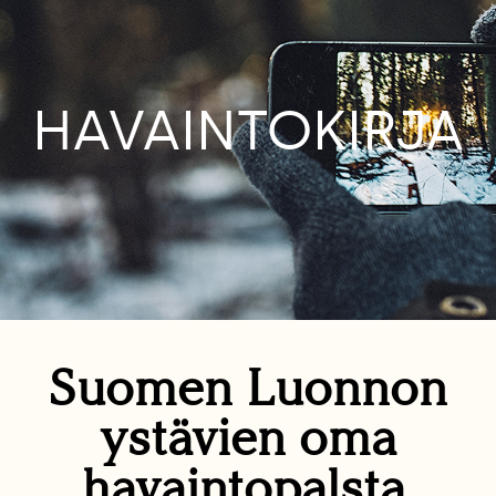
HAVAINTOKIRJA
Suomen Luonnon
ystävien oma
havaintopalsta.