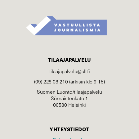
TILAAJAPALVELU
tilaajapalvelu@sll.fi
(09) 228 08 210 (arkisin klo 9-15)
Suomen Luonto/tilaajapalvelu
Sörnäistenkatu 1
00580 Helsinki
YHTEYSTIEDOT