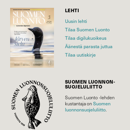
LEHTI
Uusin lehti
Tilaa Suomen Luonto
Tilaa digilukuoikeus
Äänestä parasta juttua
Tilaa uutiskirje
SUOMEN LUONNON­
SUOJELU­LIITTO
Suomen Luonto -lehden
kustantaja on
Suomen
luonnonsuojelu­liitto
.