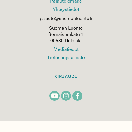
Palautelomake
Yhteystiedot
palaute@suomenluonto.fi
Suomen Luonto
Sörnäistenkatu 1
00580 Helsinki
Mediatiedot
Tietosuojaseloste
KIRJAUDU