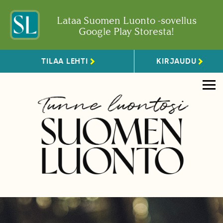
Lataa Suomen Luonto -sovellus
Google Play Storesta!
TILAA LEHTI
KIRJAUDU