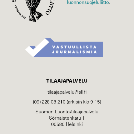
luonnonsuojelu­liitto
.
TILAAJAPALVELU
tilaajapalvelu@sll.fi
(09) 228 08 210 (arkisin klo 9-15)
Suomen Luonto/tilaajapalvelu
Sörnäistenkatu 1
00580 Helsinki