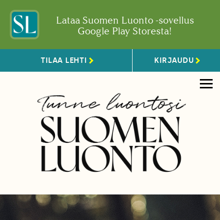
Lataa Suomen Luonto -sovellus
Google Play Storesta!
TILAA LEHTI
KIRJAUDU