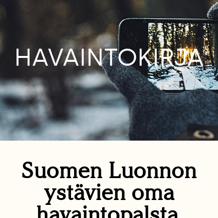
HAVAINTOKIRJA
Suomen Luonnon
ystävien oma
havaintopalsta.