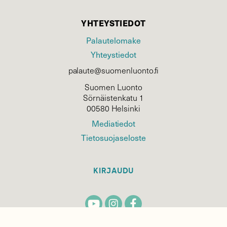
YHTEYSTIEDOT
Palautelomake
Yhteystiedot
palaute@suomenluonto.fi
Suomen Luonto
Sörnäistenkatu 1
00580 Helsinki
Mediatiedot
Tietosuojaseloste
KIRJAUDU