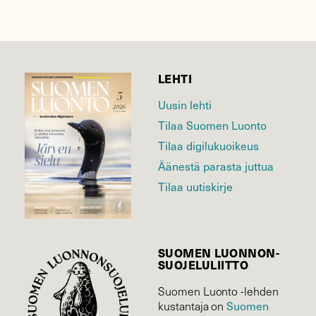
LEHTI
Uusin lehti
Tilaa Suomen Luonto
Tilaa digilukuoikeus
Äänestä parasta juttua
Tilaa uutiskirje
SUOMEN LUONNON­
SUOJELU­LIITTO
Suomen Luonto -lehden
kustantaja on
Suomen