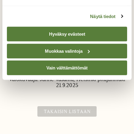
Näytä tiedot
Hyväksy evästeet
Muokkaa valintoja
Hopeasinisiipi
Vielä on kesää takapihalla
Vain välttämättömät
Valokuvaaja: Janne Vasama, Helsinki pitäjänmäki
21.9.2025
TAKAISIN LISTAAN