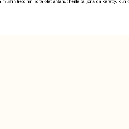
 muihin tietoihin, joita olet antanut heille tai joita on kerätty, kun 
Luonto/tilaajapalvelu
Sörnäistenkatu 1
00580 Helsinki
ELU­
YHTEYSTIEDOT
ntaja on
Palautelomake
Yhteystiedot
palaute@suomenluonto.fi
Suomen Luonto
Sörnäistenkatu 1
00580 Helsinki
Mediatiedot
Tietosuojaseloste
KIRJAUDU