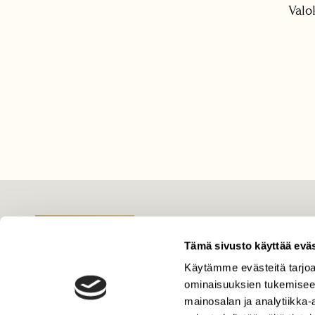
Valo
LEHTI
Uusin lehti
Tämä sivusto käyttää eväs
Tilaa Suomen Luonto
Käytämme evästeitä tarjoa
Tilaa digilukuoikeus
ominaisuuksien tukemisee
mainosalan ja analytiikka
Äänestä parasta juttua