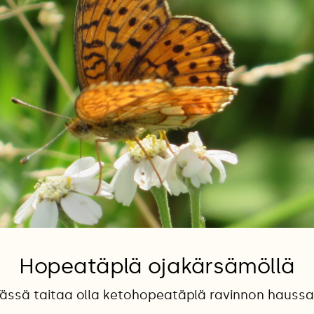
Hopeatäplä ojakärsämöllä
Tässä taitaa olla ketohopeatäplä ravinnon haussa