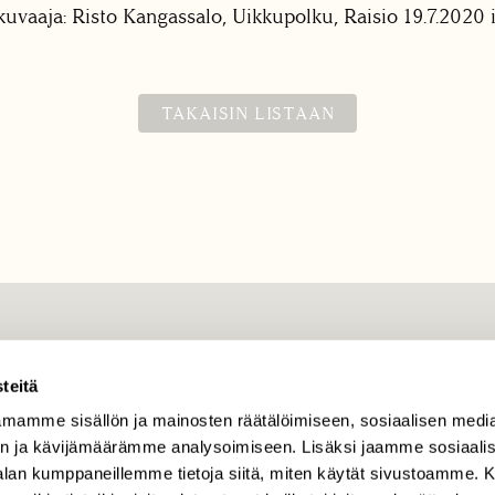
kuvaaja: Risto Kangassalo, Uikkupolku, Raisio 19.7.2020 il
TAKAISIN LISTAAN
TILAAJAPALVELU
teitä
tilaajapalvelu@sll.fi
mamme sisällön ja mainosten räätälöimiseen, sosiaalisen medi
(09) 228 08 210 (arkisin
klo 9-15)
n ja kävijämäärämme analysoimiseen. Lisäksi jaamme sosiaali
-alan kumppaneillemme tietoja siitä, miten käytät sivustoamme
Suomen