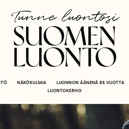
STÖ
NÄKÖKULMIA
LUONNON ÄÄNENÄ 85 VUOTTA
LUONTOKERHO