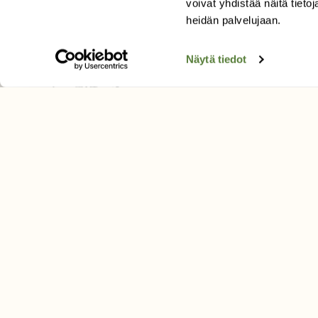
voivat yhdistää näitä tietoja
Tilaa uutiskirje
heidän palvelujaan.
Näytä tiedot
SUOMEN LUONNON­SUOJ
LIITTO
Suomen Luonto -lehden kusta
Suomen luonnonsuojelu­liitto
.