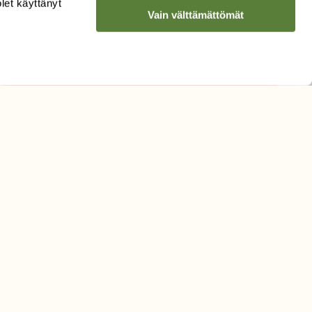
olet käyttänyt
Vain välttämättömät
Hyväksyn tietojeni käytön
uutiskirjeen lähettämiseen
Tietosuojaseloste