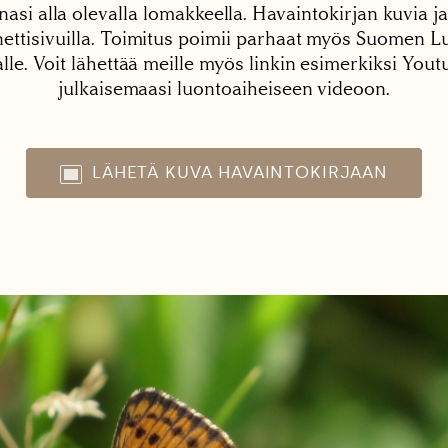
nasi alla olevalla lomakkeella. Havaintokirjan kuvia ja
tisivuilla. Toimitus poimii parhaat myös Suomen Lu
alle. Voit lähettää meille myös linkin esimerkiksi You
julkaisemaasi luontoaiheiseen videoon.
LÄHETÄ KUVA HAVAINTOKIRJAAN