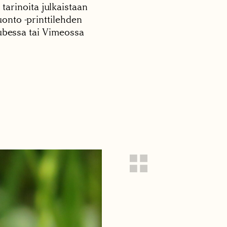
 tarinoita julkaistaan
onto -printtilehden
tubessa tai Vimeossa