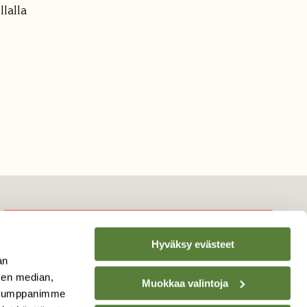
lalla
Hyväksy evästeet
TILAA
SUOMEN
an
LUONNON
UUTIS­KIRJE
sen median,
Muokkaa valintoja
. Kumppanimme
Sähköpostiosoite