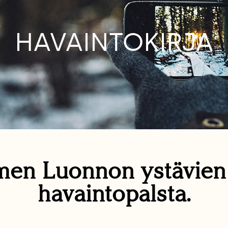
HAVAINTOKIRJA
en Luonnon ystävie
havaintopalsta.