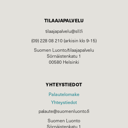
TILAAJAPALVELU
tilaajapalvelu@sll.fi
(09) 228 08 210 (arkisin klo 9-15)
Suomen Luonto/tilaajapalvelu
Sörnäistenkatu 1
00580 Helsinki
YHTEYSTIEDOT
Palautelomake
Yhteystiedot
palaute@suomenluonto.fi
Suomen Luonto
Sörnäistenkatu 1