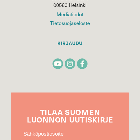
00580 Helsinki
Mediatiedot
Tietosuojaseloste
KIRJAUDU
TILAA
SUOMEN
LUONNON
UUTIS­KIRJE
Sähköpostiosoite