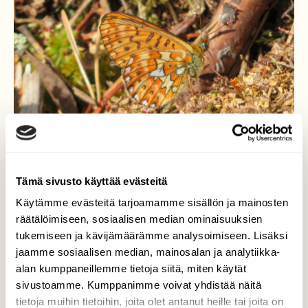
Tämä sivusto käyttää evästeitä
Käytämme evästeitä tarjoamamme sisällön ja mainosten
räätälöimiseen, sosiaalisen median ominaisuuksien
tukemiseen ja kävijämäärämme analysoimiseen. Lisäksi
jaamme sosiaalisen median, mainosalan ja analytiikka-
Hopeatäplä suolla
alan kumppaneillemme tietoja siitä, miten käytät
sivustoamme. Kumppanimme voivat yhdistää näitä
Suopursujen yllä lenteli runsaasti
tietoja muihin tietoihin, joita olet antanut heille tai joita on