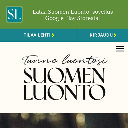
Lataa Suomen Luonto -sovellus
Google Play Storesta!
TILAA LEHTI
KIRJAUDU