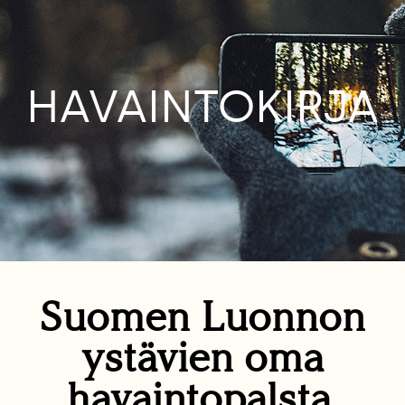
HAVAINTOKIRJA
Suomen Luonnon
ystävien oma
havaintopalsta.