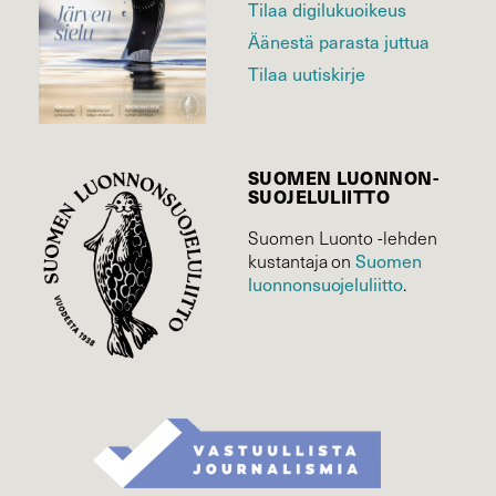
Tilaa digilukuoikeus
Äänestä parasta juttua
Tilaa uutiskirje
SUOMEN LUONNON­
SUOJELU­LIITTO
Suomen Luonto -lehden
kustantaja on
Suomen
luonnonsuojelu­liitto
.