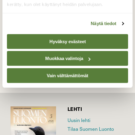
oranssinhohtoisia perhosia. Ovat ilmeisesti
kerätty, kun olet käyttänyt heidän palvelujaan.
suohopeatäpliä?
Valokuvaaja: Risto Kangassalo, Kurjenrahkan
Näytä tiedot
kansallispuisto, Pöytyä 11.6.2019 keskipäivällä
Hyväksy evästeet
TAKAISIN LISTAAN
Muokkaa valintoja
Vain välttämättömät
LEHTI
Uusin lehti
Tilaa Suomen Luonto