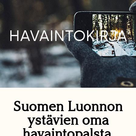
HAVAINTOKIRJA
Suomen Luonnon
ystävien oma
havaintopalsta.