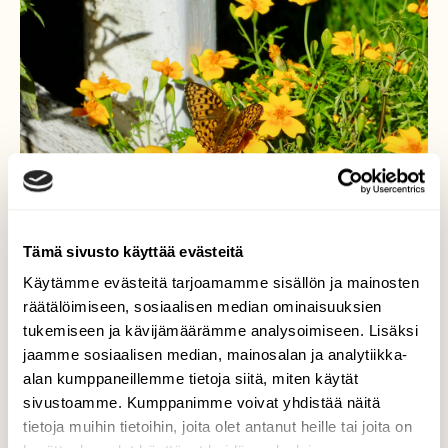
Tämä sivusto käyttää evästeitä
Käytämme evästeitä tarjoamamme sisällön ja mainosten
räätälöimiseen, sosiaalisen median ominaisuuksien
tukemiseen ja kävijämäärämme analysoimiseen. Lisäksi
Hopeatäpläperhonen
jaamme sosiaalisen median, mainosalan ja analytiikka-
alan kumppaneillemme tietoja siitä, miten käytät
Hopeatäpläperhonen tuli samettikukalle
sivustoamme. Kumppanimme voivat yhdistää näitä
käymään elokuun paahteisena iltapäivänä.
tietoja muihin tietoihin, joita olet antanut heille tai joita on