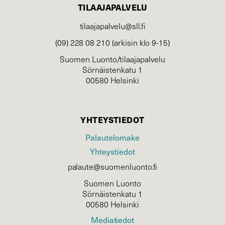
TILAAJAPALVELU
tilaajapalvelu@sll.fi
(09) 228 08 210 (arkisin klo 9-15)
Suomen Luonto/tilaajapalvelu
Sörnäistenkatu 1
00580 Helsinki
YHTEYSTIEDOT
Palautelomake
Yhteystiedot
palaute@suomenluonto.fi
Suomen Luonto
Sörnäistenkatu 1
00580 Helsinki
Mediatiedot