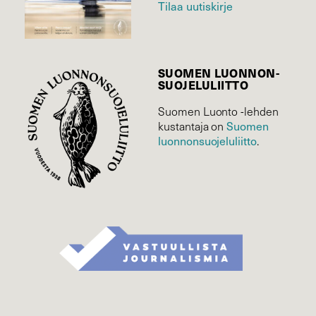
Tilaa uutiskirje
SUOMEN LUONNON­
SUOJELU­LIITTO
Suomen Luonto -lehden
Suomen
kustantaja on
luonnonsuojelu­liitto
.