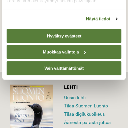
kerätty, kun olet käyttänyt heidän palvelujaan.
Valokuvaaja: Liisa Niiva-Korpela, Taipalsaari, Vitsai
7.8.2020
Näytä tiedot
TAKAISIN LISTAAN
Hyväksy evästeet
Muokkaa valintoja
Vain välttämättömät
LEHTI
Uusin lehti
Tilaa Suomen Luonto
Tilaa digilukuoikeus
Äänestä parasta juttua