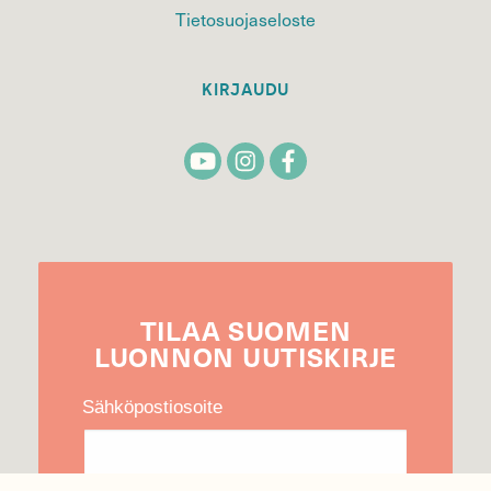
Tietosuojaseloste
KIRJAUDU
TILAA
SUOMEN
LUONNON
UUTIS­KIRJE
Sähköpostiosoite