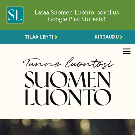
Lataa Suomen Luonto -sovellus
Google Play Storesta!
TILAA LEHTI
KIRJAUDU