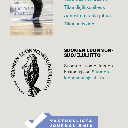
Tilaa digilukuoikeus
Äänestä parasta juttua
Tilaa uutiskirje
SUOMEN LUONNON­
SUOJELU­LIITTO
Suomen Luonto -lehden
kustantaja on
Suomen
luonnonsuojelu­liitto
.