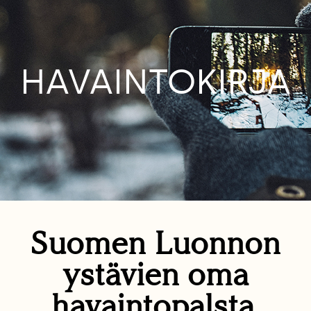
HAVAINTOKIRJA
Suomen Luonnon
ystävien oma
havaintopalsta.