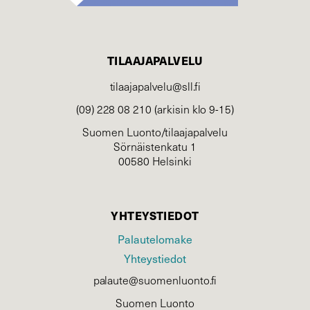
TILAAJAPALVELU
tilaajapalvelu@sll.fi
(09) 228 08 210 (arkisin klo 9-15)
Suomen Luonto/tilaajapalvelu
Sörnäistenkatu 1
00580 Helsinki
YHTEYSTIEDOT
Palautelomake
Yhteystiedot
palaute@suomenluonto.fi
Suomen Luonto