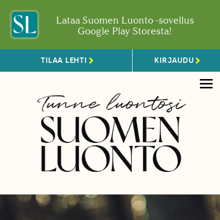
Lataa Suomen Luonto -sovellus
Google Play Storesta!
TILAA LEHTI
KIRJAUDU