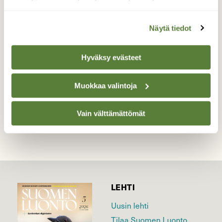
Löytyi pihanurmelta huhtasieni
Näytä tiedot
kaveruksetkin.
Valokuvaaja: Tarja Kouvo, Laukaa 18.5.26
Hyväksy evästeet
Muokkaa valintoja
TAKAISIN LISTAAN
Vain välttämättömät
LEHTI
Uusin lehti
Tilaa Suomen Luonto