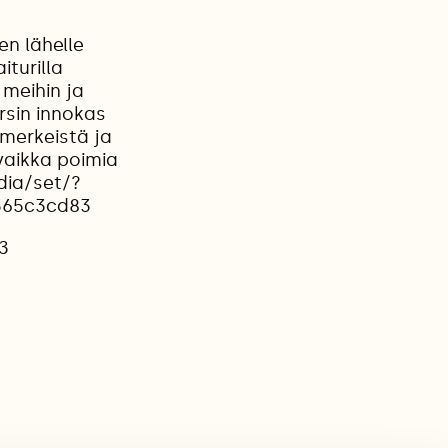
en lähelle
turilla
meihin ja
rsin innokas
merkeistä ja
 vaikka poimia
dia/set/?
4365c3cd83
13