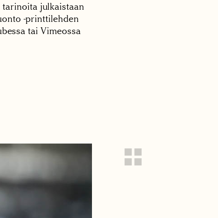
 tarinoita julkaistaan
onto -printtilehden
tubessa tai Vimeossa