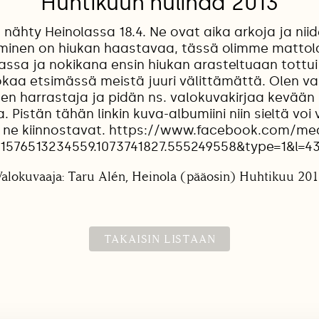
Huhtikuun hulinaa 2013
nähty Heinolassa 18.4. Ne ovat aika arkoja ja niid
inen on hiukan haastavaa, tässä olimme mattolai
sa ja nokikana ensin hiukan arasteltuaan tottui 
uokaa etsimässä meistä juuri välittämättä. Olen va
n harrastaja ja pidän ns. valokuvakirjaa kevään 
 Pistän tähän linkin kuva-albumiini niin sieltä voi
s ne kiinnostavat. https://www.facebook.com/me
51576513234559.1073741827.555249558&type=1&l=
alokuvaaja: Taru Alén, Heinola (pääosin) Huhtikuu 20
TAKAISIN LISTAAN