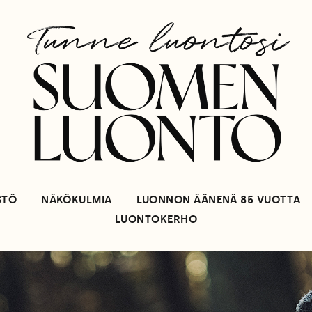
STÖ
NÄKÖKULMIA
LUONNON ÄÄNENÄ 85 VUOTTA
LUONTOKERHO