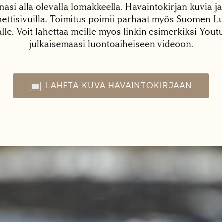
nasi alla olevalla lomakkeella. Havaintokirjan kuvia ja
tisivuilla. Toimitus poimii parhaat myös Suomen Lu
alle. Voit lähettää meille myös linkin esimerkiksi You
julkaisemaasi luontoaiheiseen videoon.
LÄHETÄ KUVA HAVAINTOKIRJAAN