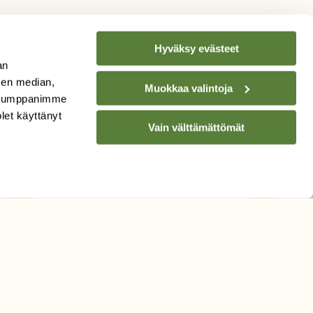
Hyväksy evästeet
an
sen median,
Muokkaa valintoja
. Kumppanimme
TILAA
SUOMEN
olet käyttänyt
LUONNON
UUTIS­KIRJE
Vain välttämättömät
Sähköpostiosoite
Hyväksyn tietojeni käytön
uutiskirjeen lähettämiseen