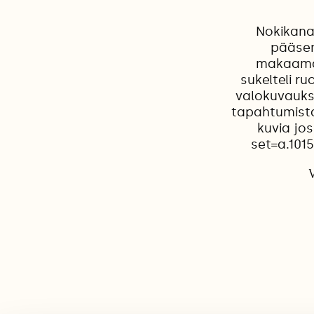
Nokikana 
pääsem
makaamas
sukelteli r
valokuvaukse
tapahtumista.
kuvia jo
set=a.101
V