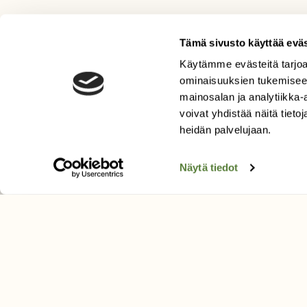
Tämä sivusto käyttää eväs
Käytämme evästeitä tarjoa
LEHTI
ominaisuuksien tukemisee
Uusin lehti
mainosalan ja analytiikka
Tilaa Suomen Luonto
voivat yhdistää näitä tietoja
heidän palvelujaan.
Tilaa digilukuoikeus
Äänestä parasta juttua
Näytä tiedot
Tilaa uutiskirje
SUOMEN LUONNON­SUOJ
LIITTO
Suomen Luonto -lehden kusta
Suomen luonnonsuojelu­liitto
.