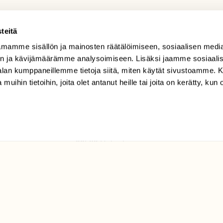
teitä
mamme sisällön ja mainosten räätälöimiseen, sosiaalisen medi
TILAAJAPALVELU
n ja kävijämäärämme analysoimiseen. Lisäksi jaamme sosiaali
tilaajapalvelu@sll.fi
-alan kumppaneillemme tietoja siitä, miten käytät sivustoamme
 muihin tietoihin, joita olet antanut heille tai joita on kerätty, kun 
(09) 228 08 210 (arkisin
klo 9-15)
Suomen
Luonto/tilaajapalvelu
Sörnäistenkatu 1
00580 Helsinki
ELU­
YHTEYSTIEDOT
ntaja on
Palautelomake
Yhteystiedot