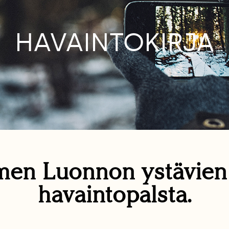
HAVAINTOKIRJA
en Luonnon ystävie
havaintopalsta.