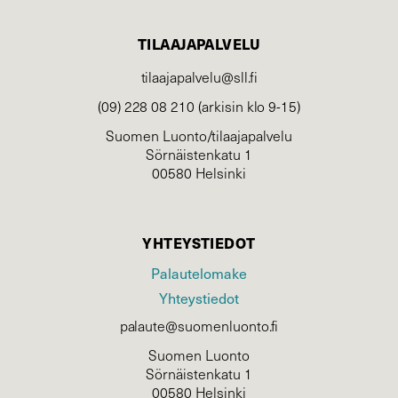
TILAAJAPALVELU
tilaajapalvelu@sll.fi
(09) 228 08 210 (arkisin klo 9-15)
Suomen Luonto/tilaajapalvelu
Sörnäistenkatu 1
00580 Helsinki
YHTEYSTIEDOT
Palautelomake
Yhteystiedot
palaute@suomenluonto.fi
Suomen Luonto
Sörnäistenkatu 1
00580 Helsinki