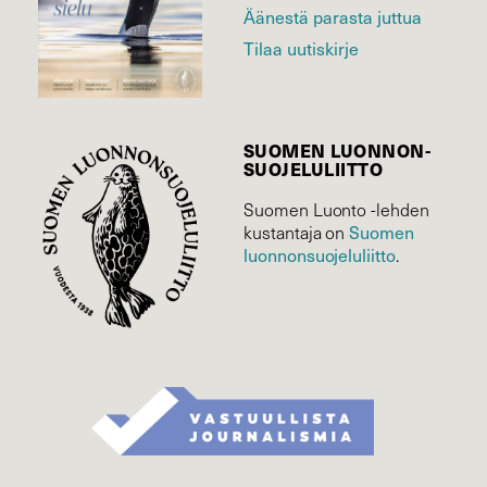
Äänestä parasta juttua
Tilaa uutiskirje
SUOMEN LUONNON­
SUOJELU­LIITTO
Suomen Luonto -lehden
kustantaja on
Suomen
luonnonsuojelu­liitto
.