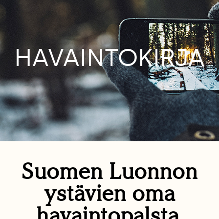
HAVAINTOKIRJA
Suomen Luonnon
ystävien oma
havaintopalsta.