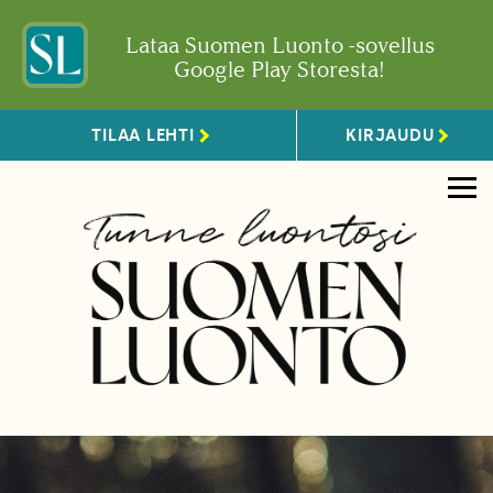
Lataa Suomen Luonto -sovellus
Google Play Storesta!
TILAA LEHTI
KIRJAUDU