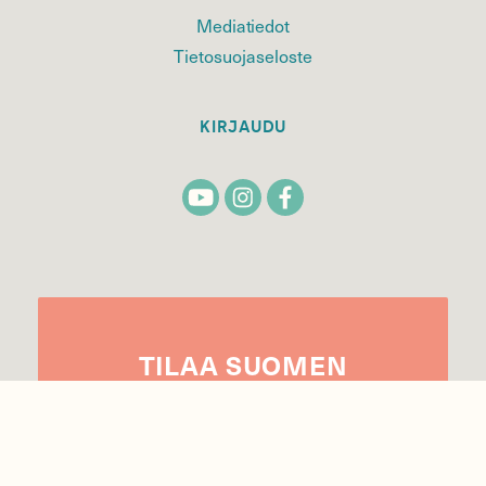
Mediatiedot
Tietosuojaseloste
KIRJAUDU
TILAA
SUOMEN
LUONNON
UUTIS­KIRJE
Sähköpostiosoite