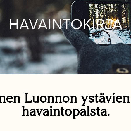
HAVAINTOKIRJA
en Luonnon ystävie
havaintopalsta.