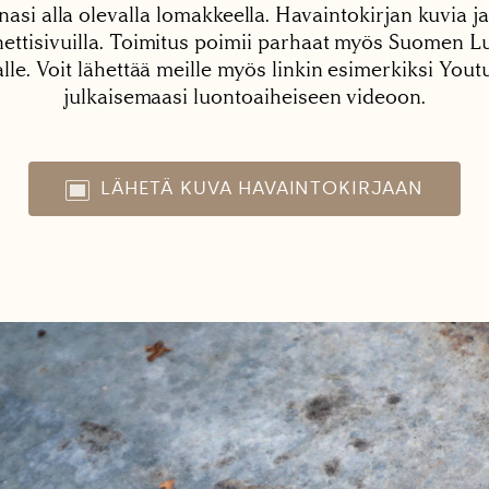
nasi alla olevalla lomakkeella. Havaintokirjan kuvia ja
tisivuilla. Toimitus poimii parhaat myös Suomen Lu
alle. Voit lähettää meille myös linkin esimerkiksi You
julkaisemaasi luontoaiheiseen videoon.
LÄHETÄ KUVA HAVAINTOKIRJAAN