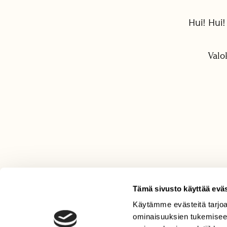
Hui! Hui
Valo
Tämä sivusto käyttää eväs
Käytämme evästeitä tarjoa
LEHTI
ominaisuuksien tukemisee
Uusin lehti