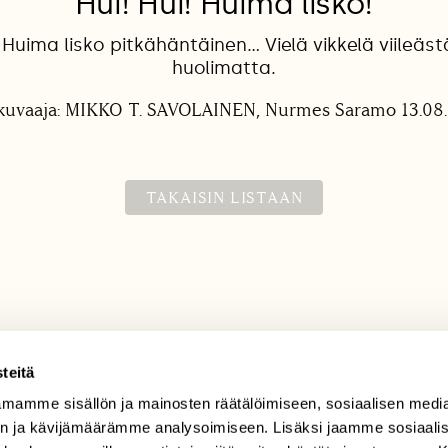
Hui! Hui! Huima lisko!
! Huima lisko pitkähäntäinen... Vielä vikkelä viileäs
huolimatta.
kuvaaja: MIKKO T. SAVOLAINEN, Nurmes Saramo 13.08
TAKAISIN LISTAAN
teitä
mamme sisällön ja mainosten räätälöimiseen, sosiaalisen medi
TILAAJAPALVELU
n ja kävijämäärämme analysoimiseen. Lisäksi jaamme sosiaali
tilaajapalvelu@sll.fi