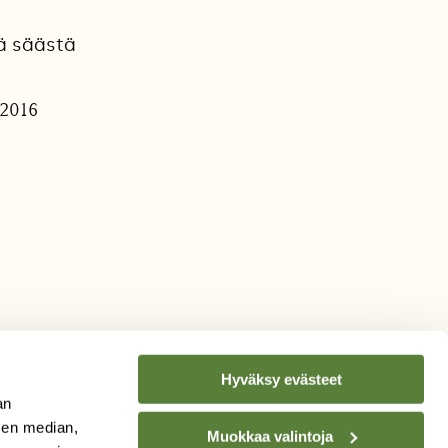
tä säästä
.2016
Hyväksy evästeet
an
sen median,
Muokkaa valintoja