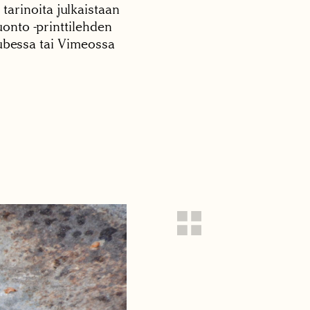
 tarinoita julkaistaan
onto -printtilehden
tubessa tai Vimeossa