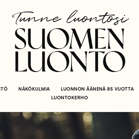
STÖ
NÄKÖKULMIA
LUONNON ÄÄNENÄ 85 VUOTTA
LUONTOKERHO