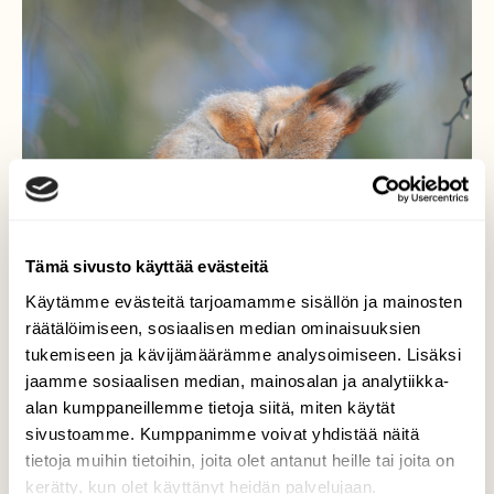
Tämä sivusto käyttää evästeitä
Käytämme evästeitä tarjoamamme sisällön ja mainosten
räätälöimiseen, sosiaalisen median ominaisuuksien
tukemiseen ja kävijämäärämme analysoimiseen. Lisäksi
Huoltoa
jaamme sosiaalisen median, mainosalan ja analytiikka-
alan kumppaneillemme tietoja siitä, miten käytät
Pakkasyön jälkeen turkin huoltoa auringon
sivustoamme. Kumppanimme voivat yhdistää näitä
paisteessa. Vielä ei ole turkin vaihdon aika.
tietoja muihin tietoihin, joita olet antanut heille tai joita on
kerätty, kun olet käyttänyt heidän palvelujaan.