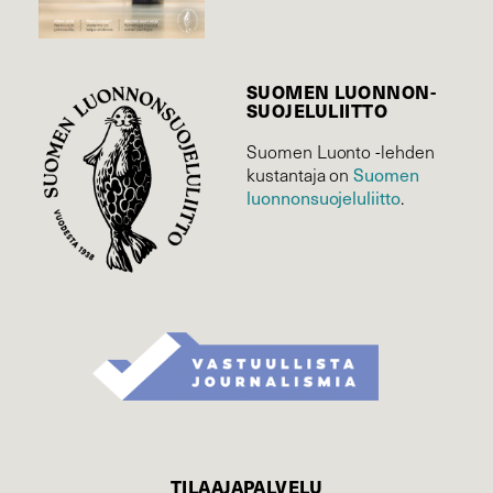
SUOMEN LUONNON­
SUOJELU­LIITTO
Suomen Luonto -lehden
Suomen
kustantaja on
luonnonsuojelu­liitto
.
TILAAJAPALVELU