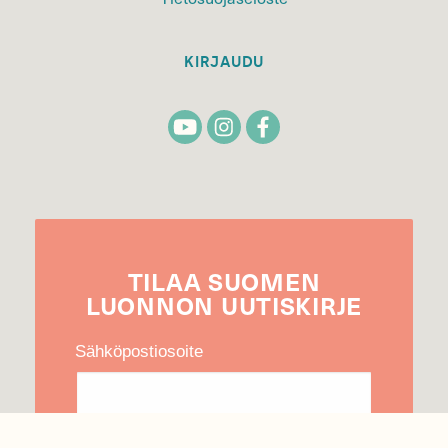
KIRJAUDU
TILAA
SUOMEN
LUONNON
UUTIS­KIRJE
Sähköpostiosoite
Hyväksyn tietojeni käytön uutiskirjeen