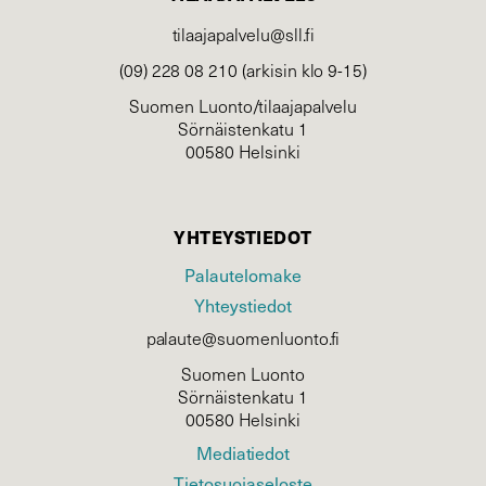
tilaajapalvelu@sll.fi
(09) 228 08 210 (arkisin klo 9-15)
Suomen Luonto/tilaajapalvelu
Sörnäistenkatu 1
00580 Helsinki
YHTEYSTIEDOT
Palautelomake
Yhteystiedot
palaute@suomenluonto.fi
Suomen Luonto
Sörnäistenkatu 1
00580 Helsinki
Mediatiedot
Tietosuojaseloste