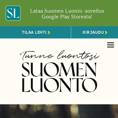
Lataa Suomen Luonto -sovellus
Google Play Storesta!
TILAA LEHTI
KIRJAUDU