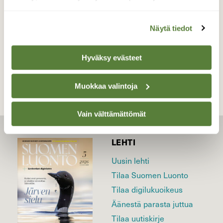
Valokuvaaja: Kaarlo Asikainen, Iisalmi 9.3.2023
Näytä tiedot
TAKAISIN LISTAAN
Hyväksy evästeet
Muokkaa valintoja
Vain välttämättömät
LEHTI
Uusin lehti
Tilaa Suomen Luonto
Tilaa digilukuoikeus
Äänestä parasta juttua
Tilaa uutiskirje