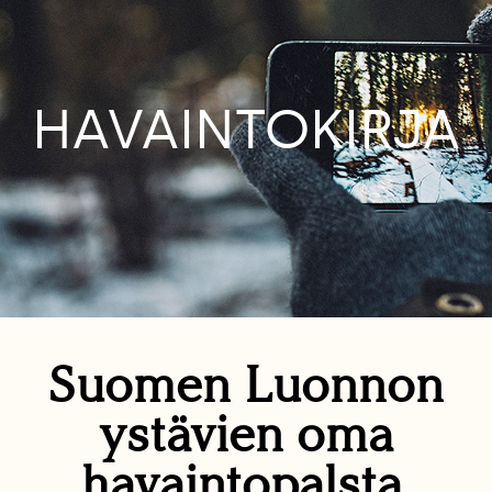
HAVAINTOKIRJA
Suomen Luonnon
ystävien oma
havaintopalsta.