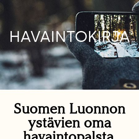
HAVAINTOKIRJA
Suomen Luonnon
ystävien oma
havaintopalsta.