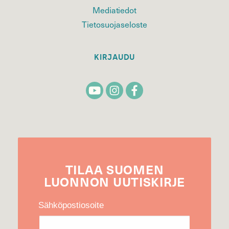
Mediatiedot
Tietosuojaseloste
KIRJAUDU
TILAA
SUOMEN
LUONNON
UUTIS­KIRJE
Sähköpostiosoite