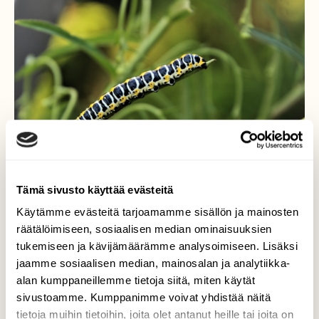
Tämä sivusto käyttää evästeitä
Käytämme evästeitä tarjoamamme sisällön ja mainosten
räätälöimiseen, sosiaalisen median ominaisuuksien
Huomiota herättävä väri ja
tukemiseen ja kävijämäärämme analysoimiseen. Lisäksi
jaamme sosiaalisen median, mainosalan ja analytiikka-
kuviointi
alan kumppaneillemme tietoja siitä, miten käytät
sivustoamme. Kumppanimme voivat yhdistää näitä
Savukaapuyökkösen toukka nakertamassa
tietoja muihin tietoihin, joita olet antanut heille tai joita on
ahokeltamoa.