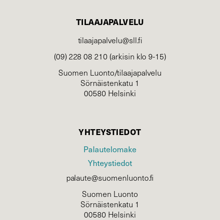
TILAAJAPALVELU
tilaajapalvelu@sll.fi
(09) 228 08 210 (arkisin klo 9-15)
Suomen Luonto/tilaajapalvelu
Sörnäistenkatu 1
00580 Helsinki
YHTEYSTIEDOT
Palautelomake
Yhteystiedot
palaute@suomenluonto.fi
Suomen Luonto
Sörnäistenkatu 1
00580 Helsinki