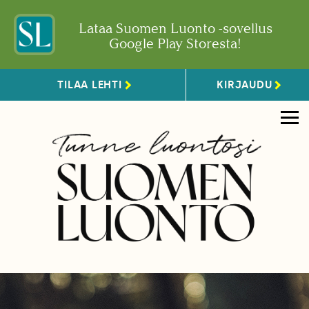
Lataa Suomen Luonto -sovellus
Google Play Storesta!
TILAA LEHTI
KIRJAUDU