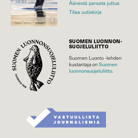
Äänestä parasta juttua
Tilaa uutiskirje
SUOMEN LUONNON­
SUOJELU­LIITTO
Suomen Luonto -lehden
Suomen
kustantaja on
luonnonsuojelu­liitto
.