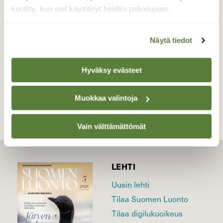
kerätty, kun olet käyttänyt heidän palvelujaan.
Valokuvaaja: Tiina Laihanen, Lappeenranta
11.7.2021
Näytä tiedot
Hyväksy evästeet
TAKAISIN LISTAAN
Muokkaa valintoja
Vain välttämättömät
LEHTI
Uusin lehti
Tilaa Suomen Luonto
Tilaa digilukuoikeus