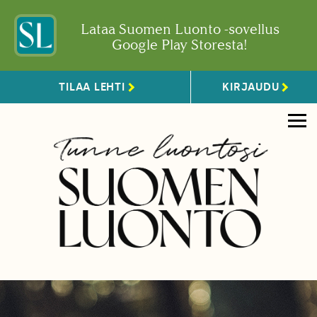
Lataa Suomen Luonto -sovellus
Google Play Storesta!
TILAA LEHTI
KIRJAUDU