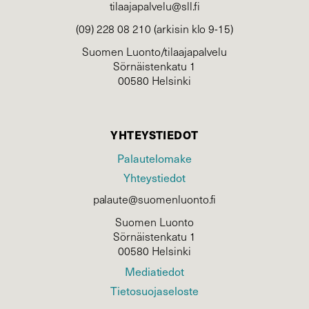
tilaajapalvelu@sll.fi
(09) 228 08 210 (arkisin klo 9-15)
Suomen Luonto/tilaajapalvelu
Sörnäistenkatu 1
00580 Helsinki
YHTEYSTIEDOT
Palautelomake
Yhteystiedot
palaute@suomenluonto.fi
Suomen Luonto
Sörnäistenkatu 1
00580 Helsinki
Mediatiedot
Tietosuojaseloste