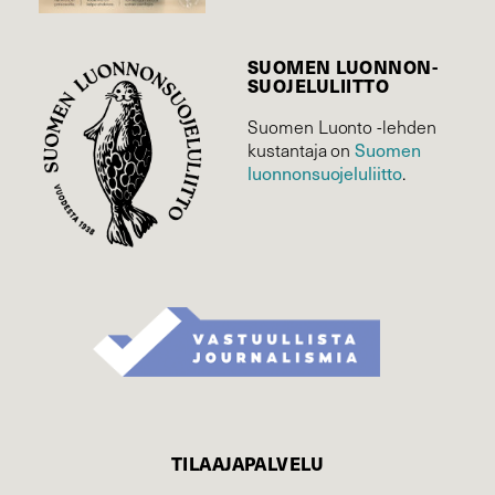
SUOMEN LUONNON­
SUOJELU­LIITTO
Suomen Luonto -lehden
kustantaja on
Suomen
luonnonsuojelu­liitto
.
TILAAJAPALVELU