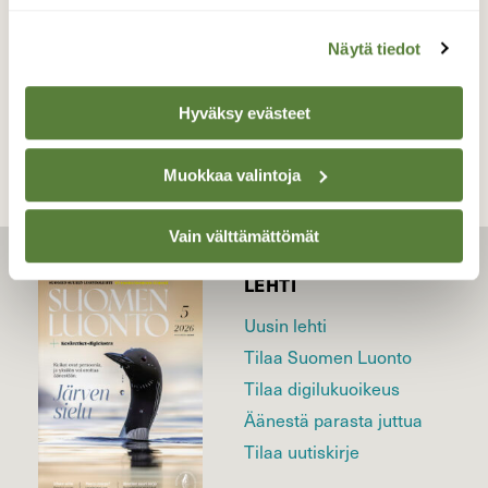
Näytä tiedot
TAKAISIN LISTAAN
Hyväksy evästeet
Muokkaa valintoja
Vain välttämättömät
LEHTI
Uusin lehti
Tilaa Suomen Luonto
Tilaa digilukuoikeus
Äänestä parasta juttua
Tilaa uutiskirje