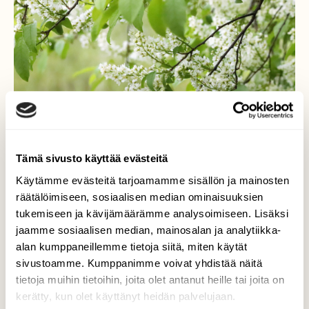
Tämä sivusto käyttää evästeitä
Käytämme evästeitä tarjoamamme sisällön ja mainosten
räätälöimiseen, sosiaalisen median ominaisuuksien
tukemiseen ja kävijämäärämme analysoimiseen. Lisäksi
jaamme sosiaalisen median, mainosalan ja analytiikka-
Huumaavaa tuoksua
alan kumppaneillemme tietoja siitä, miten käytät
sivustoamme. Kumppanimme voivat yhdistää näitä
Tuomet kukkivat valkoisenaan
tietoja muihin tietoihin, joita olet antanut heille tai joita on
kerätty, kun olet käyttänyt heidän palvelujaan.
Valokuvaaja: Irja Lehtinen, Tampere 24.5.2020