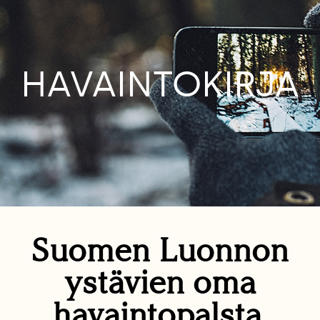
HAVAINTOKIRJA
Suomen Luonnon
ystävien oma
havaintopalsta.