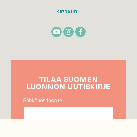
KIRJAUDU
TILAA
SUOMEN
LUONNON
UUTIS­KIRJE
Sähköpostiosoite
Hyväksyn tietojeni käytön uutiskirjeen
lähettämiseen