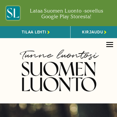
Lataa Suomen Luonto -sovellus
Google Play Storesta!
TILAA LEHTI
KIRJAUDU