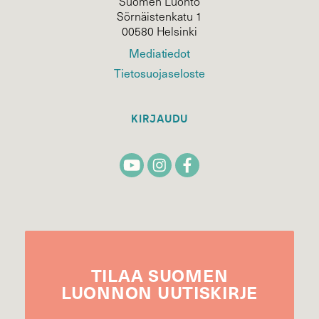
Suomen Luonto
Sörnäistenkatu 1
00580 Helsinki
Mediatiedot
Tietosuojaseloste
KIRJAUDU
TILAA
SUOMEN
LUONNON
UUTIS­KIRJE