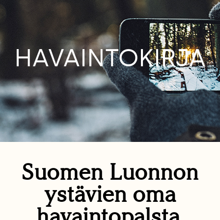
HAVAINTOKIRJA
Suomen Luonnon
ystävien oma
havaintopalsta.