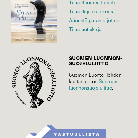
Tilaa Suomen Luonto
Tilaa digilukuoikeus
Äänestä parasta juttua
Tilaa uutiskirje
SUOMEN LUONNON­
SUOJELU­LIITTO
Suomen Luonto -lehden
Suomen
kustantaja on
luonnonsuojelu­liitto
.