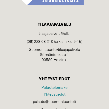
TILAAJAPALVELU
tilaajapalvelu@sll.fi
(09) 228 08 210 (arkisin klo 9-15)
Suomen Luonto/tilaajapalvelu
Sörnäistenkatu 1
00580 Helsinki
YHTEYSTIEDOT
Palautelomake
Yhteystiedot
palaute@suomenluonto.fi