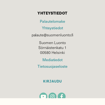
YHTEYSTIEDOT
Palautelomake
Yhteystiedot
palaute@suomenluonto.fi
Suomen Luonto
Sörnäistenkatu 1
00580 Helsinki
Mediatiedot
Tietosuojaseloste
KIRJAUDU