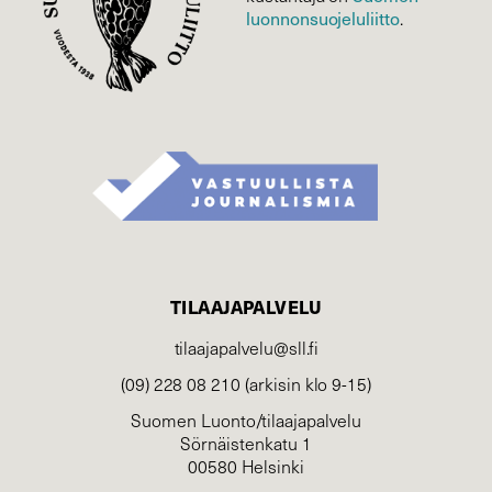
luonnonsuojelu­liitto
.
TILAAJAPALVELU
tilaajapalvelu@sll.fi
(09) 228 08 210 (arkisin klo 9-15)
Suomen Luonto/tilaajapalvelu
Sörnäistenkatu 1
00580 Helsinki