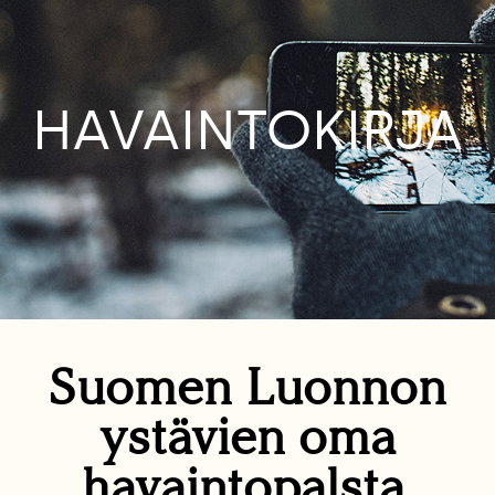
HAVAINTOKIRJA
Suomen Luonnon
ystävien oma
havaintopalsta.