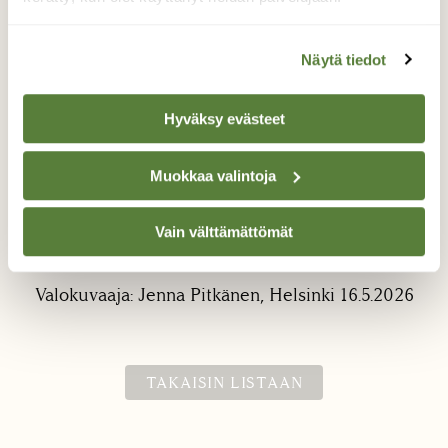
Näytä tiedot
Hyväksy evästeet
Hyönteinen käenkaalin
Muokkaa valintoja
kukalla
Vain välttämättömät
Pieni siivekäs hyönteinen käenkaalin kukalla.
Valokuvaaja: Jenna Pitkänen, Helsinki 16.5.2026
TAKAISIN LISTAAN