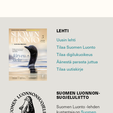
LEHTI
Uusin lehti
Tilaa Suomen Luonto
Tilaa digilukuoikeus
Äänestä parasta juttua
Tilaa uutiskirje
SUOMEN LUONNON­
SUOJELU­LIITTO
Suomen Luonto -lehden
Suomen
kustantaja on