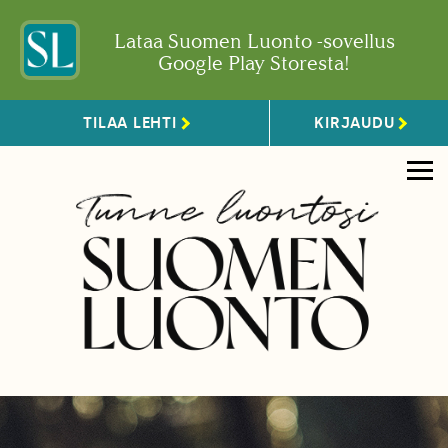
Lataa Suomen Luonto -sovellus
Google Play Storesta!
TILAA LEHTI
KIRJAUDU