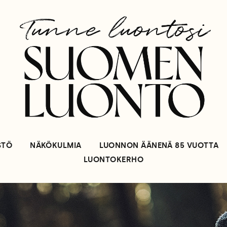
STÖ
NÄKÖKULMIA
LUONNON ÄÄNENÄ 85 VUOTTA
LUONTOKERHO