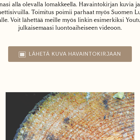
nasi alla olevalla lomakkeella. Havaintokirjan kuvia ja
tisivuilla. Toimitus poimii parhaat myös Suomen Lu
alle. Voit lähettää meille myös linkin esimerkiksi You
julkaisemaasi luontoaiheiseen videoon.
LÄHETÄ KUVA HAVAINTOKIRJAAN