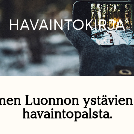
HAVAINTOKIRJA
en Luonnon ystävie
havaintopalsta.