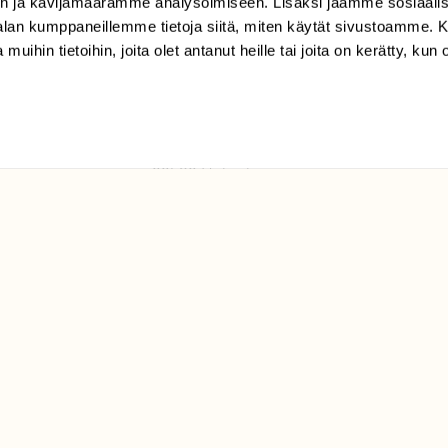
n ja kävijämäärämme analysoimiseen. Lisäksi jaamme sosiaali
tilaajapalvelu@sll.fi
-alan kumppaneillemme tietoja siitä, miten käytät sivustoamme
 muihin tietoihin, joita olet antanut heille tai joita on kerätty, kun 
(09) 228 08 210 (arkisin
klo 9-15)
Suomen
Luonto/tilaajapalvelu
Sörnäistenkatu 1
00580 Helsinki
ELU­
YHTEYSTIEDOT
ntaja on
Palautelomake
Yhteystiedot
palaute@suomenluonto.fi
Suomen Luonto
Sörnäistenkatu 1
00580 Helsinki
Mediatiedot