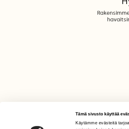
H
Rakensimme 
havaitsi
Tämä sivusto käyttää eväs
Käytämme evästeitä tarjoa
LEHTI