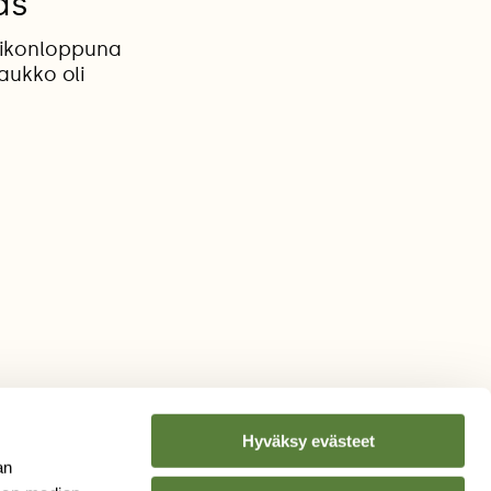
as
iikonloppuna
aukko oli
Hyväksy evästeet
an