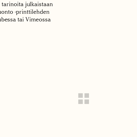
 tarinoita julkaistaan
onto -printtilehden
tubessa tai Vimeossa