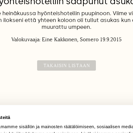
yönteishotelliin saapunut asuk
heinäkuussa hyönteishotellin puupinoon. Viime v
n ilokseni että yhteen koloon oli tullut asukas kun 
muurattu umpeen.
Valokuvaaja: Eine Kakkonen, Somero 19.9.2015
TAKAISIN LISTAAN
teitä
mamme sisällön ja mainosten räätälöimiseen, sosiaalisen medi
TILAAJAPALVELU