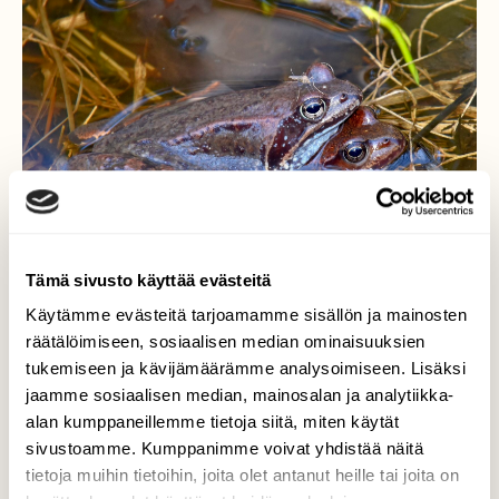
Tämä sivusto käyttää evästeitä
Käytämme evästeitä tarjoamamme sisällön ja mainosten
räätälöimiseen, sosiaalisen median ominaisuuksien
tukemiseen ja kävijämäärämme analysoimiseen. Lisäksi
Hyttynen ja lemmenpari
jaamme sosiaalisen median, mainosalan ja analytiikka-
alan kumppaneillemme tietoja siitä, miten käytät
Kesäisen lämpimät säät ovat saaneet
sivustoamme. Kumppanimme voivat yhdistää näitä
sammakoiden kudun täyteen vauhtiin.
tietoja muihin tietoihin, joita olet antanut heille tai joita on