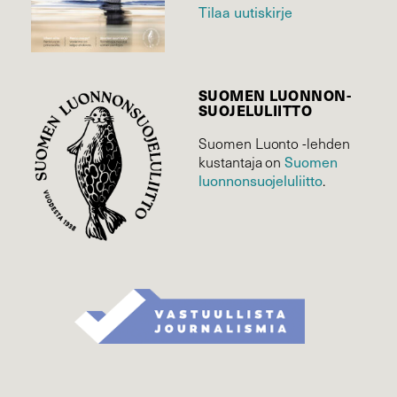
Tilaa uutiskirje
SUOMEN LUONNON­
SUOJELU­LIITTO
Suomen Luonto -lehden
Suomen
kustantaja on
luonnonsuojelu­liitto
.