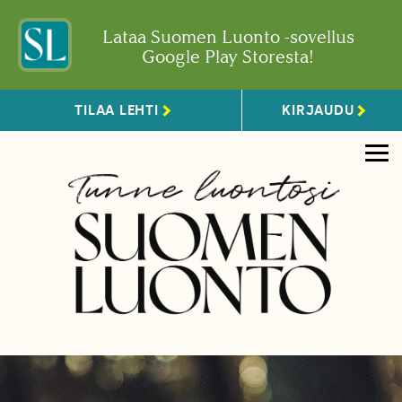
Lataa Suomen Luonto -sovellus
Google Play Storesta!
TILAA LEHTI
KIRJAUDU