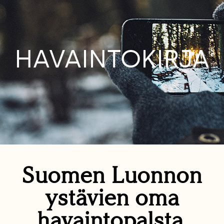
HAVAINTOKIRJA
Suomen Luonnon
ystävien oma
havaintopalsta.