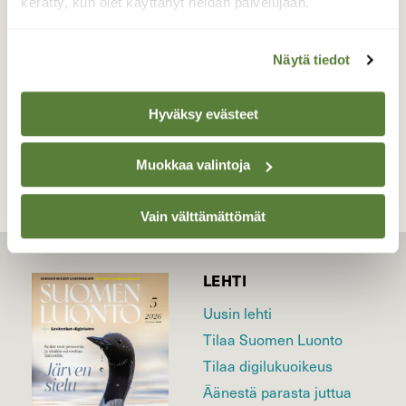
kerätty, kun olet käyttänyt heidän palvelujaan.
Valokuvaaja: Reijo Juurinen, Nuuksion
kansallispuisto Huhtikuu
Näytä tiedot
TAKAISIN LISTAAN
Hyväksy evästeet
Muokkaa valintoja
Vain välttämättömät
LEHTI
Uusin lehti
Tilaa Suomen Luonto
Tilaa digilukuoikeus
Äänestä parasta juttua