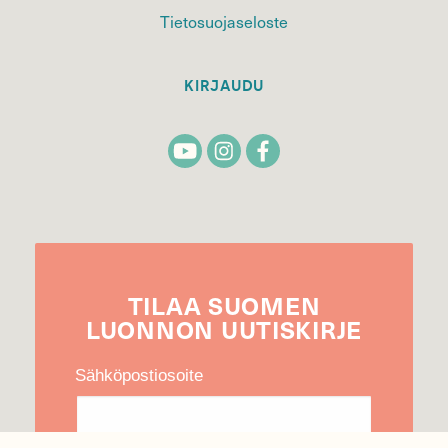
Tietosuojaseloste
KIRJAUDU
TILAA
SUOMEN
LUONNON
UUTIS­KIRJE
Sähköpostiosoite