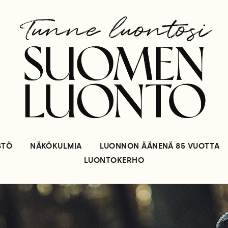
STÖ
NÄKÖKULMIA
LUONNON ÄÄNENÄ 85 VUOTTA
LUONTOKERHO