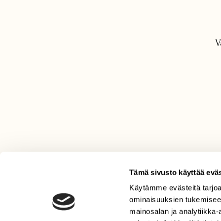
V
Tämä sivusto käyttää eväs
Käytämme evästeitä tarjoa
LEHTI
ominaisuuksien tukemisee
Uusin lehti
mainosalan ja analytiikka