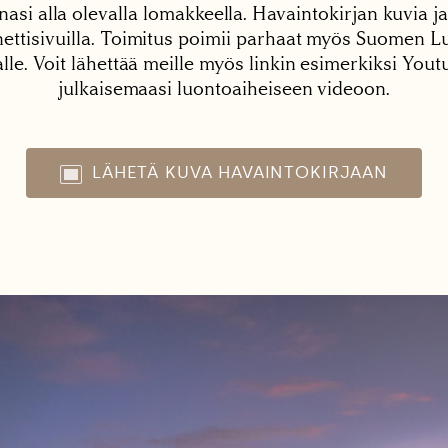
nasi alla olevalla lomakkeella. Havaintokirjan kuvia ja
tisivuilla. Toimitus poimii parhaat myös Suomen Lu
alle. Voit lähettää meille myös linkin esimerkiksi You
julkaisemaasi luontoaiheiseen videoon.
LÄHETÄ KUVA HAVAINTOKIRJAAN