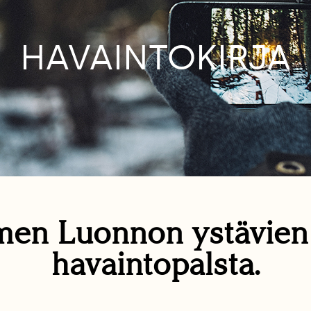
HAVAINTOKIRJA
en Luonnon ystävie
havaintopalsta.