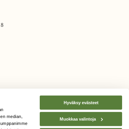
.
18
Hyväksy evästeet
an
sen median,
Muokkaa valintoja
. Kumppanimme
TILAA
SUOMEN