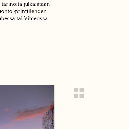
 tarinoita julkaistaan
onto -printtilehden
tubessa tai Vimeossa