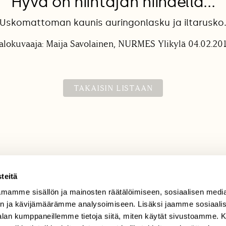
Hyvä on hiihtäjän hiihdellä...
Uskomattoman kaunis auringonlasku ja iltarusko
alokuvaaja: Maija Savolainen, NURMES Ylikylä 04.02.20
TAKAISIN LISTAAN
teitä
mamme sisällön ja mainosten räätälöimiseen, sosiaalisen medi
TILAAJAPALVELU
n ja kävijämäärämme analysoimiseen. Lisäksi jaamme sosiaali
tilaajapalvelu@sll.fi
-alan kumppaneillemme tietoja siitä, miten käytät sivustoamme