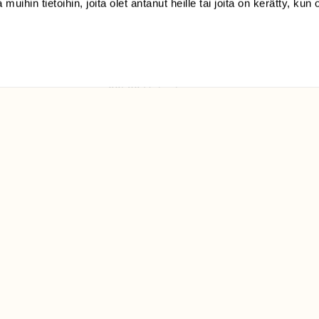
 muihin tietoihin, joita olet antanut heille tai joita on kerätty, kun 
(09) 228 08 210 (arkisin
klo 9-15)
Suomen
Luonto/tilaajapalvelu
Sörnäistenkatu 1
00580 Helsinki
ELU­
YHTEYSTIEDOT
ntaja on
Palautelomake
Yhteystiedot
palaute@suomenluonto.fi
Suomen Luonto
Sörnäistenkatu 1
00580 Helsinki
Mediatiedot
Tietosuojaseloste