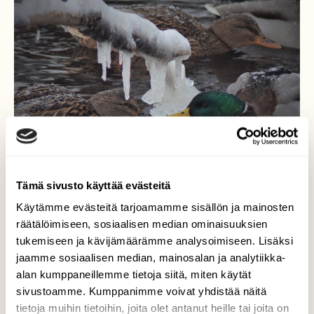
Tämä sivusto käyttää evästeitä
Käytämme evästeitä tarjoamamme sisällön ja mainosten
räätälöimiseen, sosiaalisen median ominaisuuksien
Hyvää ystävänpäivää!
tukemiseen ja kävijämäärämme analysoimiseen. Lisäksi
jaamme sosiaalisen median, mainosalan ja analytiikka-
Voisi sanoa, että rakkautta on sorsillakin
alan kumppaneillemme tietoja siitä, miten käytät
ilmassa, pakkasesta lumisateesta tuulesta
sivustoamme. Kumppanimme voivat yhdistää näitä
ja tuiskusta huolimatta. Hyvää
tietoja muihin tietoihin, joita olet antanut heille tai joita on