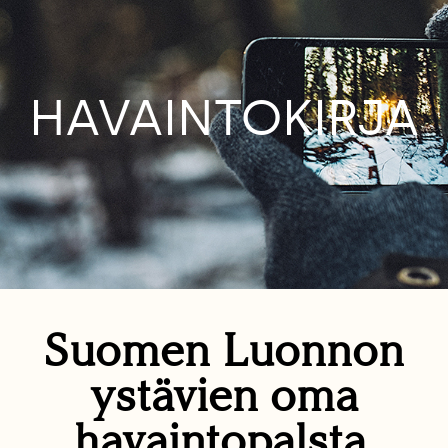
HAVAINTOKIRJA
Suomen Luonnon
ystävien oma
havaintopalsta.