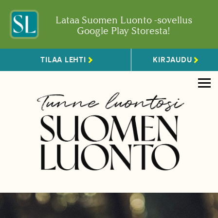
Lataa Suomen Luonto -sovellus
Google Play Storesta!
TILAA LEHTI
KIRJAUDU