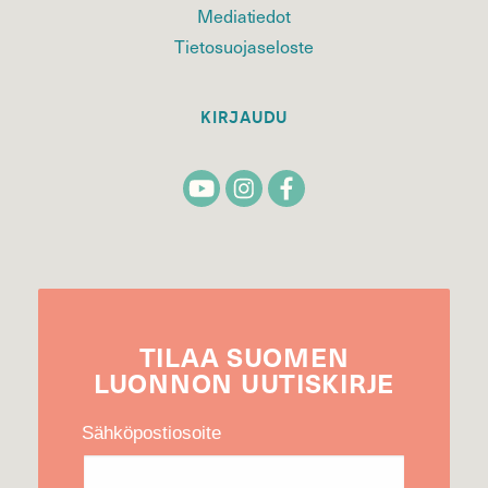
Mediatiedot
Tietosuojaseloste
KIRJAUDU
TILAA
SUOMEN
LUONNON
UUTIS­KIRJE
Sähköpostiosoite