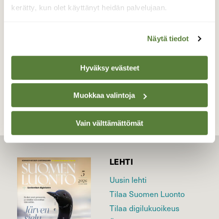
ystävänpäivää!
kerätty, kun olet käyttänyt heidän palvelujaan.
Valokuvaaja: Maarit Siitonen, Jyväskylä 7.2.18
Näytä tiedot
Hyväksy evästeet
TAKAISIN LISTAAN
Muokkaa valintoja
Vain välttämättömät
LEHTI
Uusin lehti
Tilaa Suomen Luonto
Tilaa digilukuoikeus