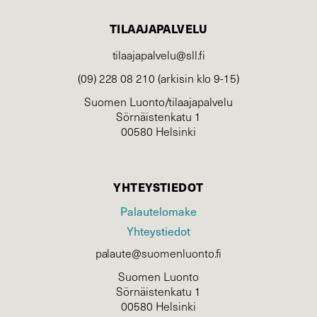
TILAAJAPALVELU
tilaajapalvelu@sll.fi
(09) 228 08 210 (arkisin klo 9-15)
Suomen Luonto/tilaajapalvelu
Sörnäistenkatu 1
00580 Helsinki
YHTEYSTIEDOT
Palautelomake
Yhteystiedot
palaute@suomenluonto.fi
Suomen Luonto
Sörnäistenkatu 1
00580 Helsinki