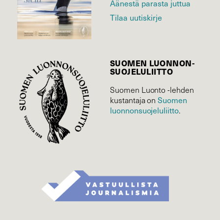
Äänestä parasta juttua
Tilaa uutiskirje
SUOMEN LUONNON­
SUOJELU­LIITTO
Suomen Luonto -lehden
kustantaja on
Suomen
luonnonsuojelu­liitto
.