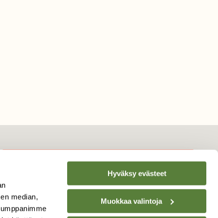
Hyväksy evästeet
TILAA
SUOMEN
an
LUONNON
UUTIS­KIRJE
sen median,
Muokkaa valintoja
. Kumppanimme
Sähköpostiosoite