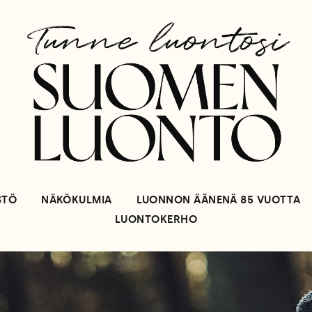
STÖ
NÄKÖKULMIA
LUONNON ÄÄNENÄ 85 VUOTTA
LUONTOKERHO