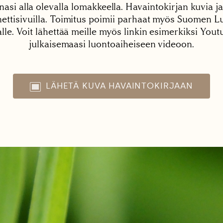
nasi alla olevalla lomakkeella. Havaintokirjan kuvia ja
tisivuilla. Toimitus poimii parhaat myös Suomen Lu
alle. Voit lähettää meille myös linkin esimerkiksi You
julkaisemaasi luontoaiheiseen videoon.
LÄHETÄ KUVA HAVAINTOKIRJAAN