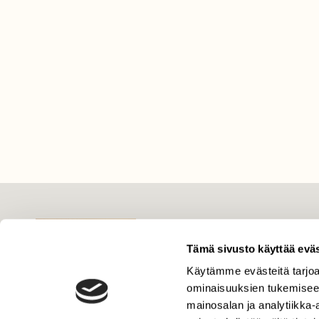
LEHTI
Uusin lehti
Tämä sivusto käyttää eväs
Tilaa Suomen Luonto
Käytämme evästeitä tarjoa
ominaisuuksien tukemisee
Tilaa digilukuoikeus
mainosalan ja analytiikka
Äänestä parasta juttua