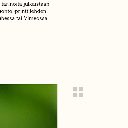
 tarinoita julkaistaan
onto -printtilehden
tubessa tai Vimeossa