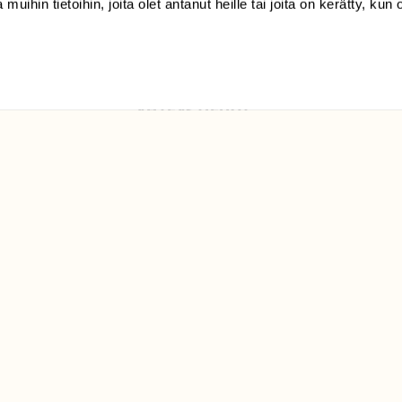
 muihin tietoihin, joita olet antanut heille tai joita on kerätty, kun 
Luonto/tilaajapalvelu
Sörnäistenkatu 1
00580 Helsinki
ELU­
YHTEYSTIEDOT
ntaja on
Palautelomake
Yhteystiedot
palaute@suomenluonto.fi
Suomen Luonto
Sörnäistenkatu 1
00580 Helsinki
Mediatiedot
Tietosuojaseloste
KIRJAUDU