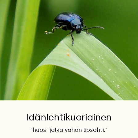
Idänlehtikuoriainen
"hups` jalka vähän lipsahti."