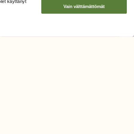
olet käyttänyt
Vain välttämättömät
Hyväksyn tietojeni käytön
uutiskirjeen lähettämiseen
Tietosuojaseloste