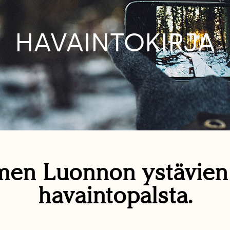
HAVAINTOKIRJA
en Luonnon ystävie
havaintopalsta.