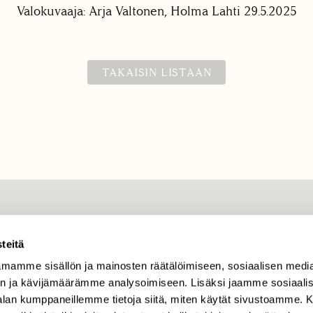
Valokuvaaja: Arja Valtonen, Holma Lahti 29.5.2025
TAKAISIN LISTAAN
TILAAJAPALVELU
teitä
tilaajapalvelu@sll.fi
mamme sisällön ja mainosten räätälöimiseen, sosiaalisen medi
(09) 228 08 210 (arkisin
klo 9-15)
n ja kävijämäärämme analysoimiseen. Lisäksi jaamme sosiaali
-alan kumppaneillemme tietoja siitä, miten käytät sivustoamme
Suomen