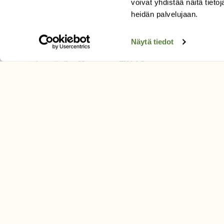
voivat yhdistää näitä tietoja
Tilaa uutiskirje
heidän palvelujaan.
Näytä tiedot
SUOMEN LUONNON­SUOJ
LIITTO
Suomen Luonto -lehden kusta
Suomen luonnonsuojelu­liitto
.