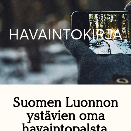
HAVAINTOKIRJA
Suomen Luonnon
ystävien oma
havaintopalsta.