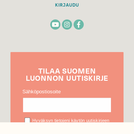
KIRJAUDU
TILAA
SUOMEN
LUONNON
UUTIS­KIRJE
Sähköpostiosoite
Hyväksyn tietojeni käytön uutiskirjeen
lähettämiseen