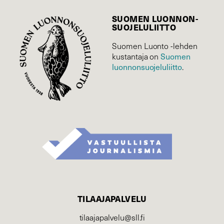
SUOMEN LUONNON­
SUOJELU­LIITTO
Suomen Luonto -lehden
Suomen
kustantaja on
luonnonsuojelu­liitto
.
TILAAJAPALVELU
tilaajapalvelu@sll.fi