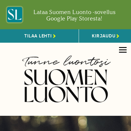
Lataa Suomen Luonto -sovellus
Google Play Storesta!
TILAA LEHTI
KIRJAUDU