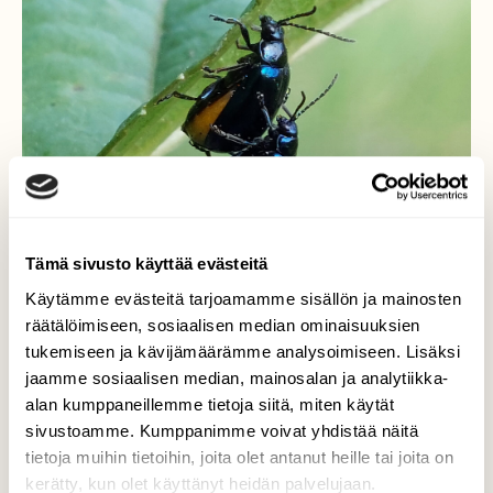
Tämä sivusto käyttää evästeitä
Käytämme evästeitä tarjoamamme sisällön ja mainosten
räätälöimiseen, sosiaalisen median ominaisuuksien
Idänlehtikuoriainen
tukemiseen ja kävijämäärämme analysoimiseen. Lisäksi
jaamme sosiaalisen median, mainosalan ja analytiikka-
Lempeä lepän lehdellä.
alan kumppaneillemme tietoja siitä, miten käytät
Valokuvaaja: Tarja Naukkarinen, Savitaipale
sivustoamme. Kumppanimme voivat yhdistää näitä
4.6.2025
tietoja muihin tietoihin, joita olet antanut heille tai joita on
kerätty, kun olet käyttänyt heidän palvelujaan.