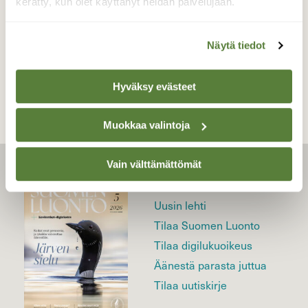
kerätty, kun olet käyttänyt heidän palvelujaan.
Näytä tiedot
TAKAISIN LISTAAN
Hyväksy evästeet
Muokkaa valintoja
Vain välttämättömät
LEHTI
Uusin lehti
Tilaa Suomen Luonto
Tilaa digilukuoikeus
Äänestä parasta juttua
Tilaa uutiskirje