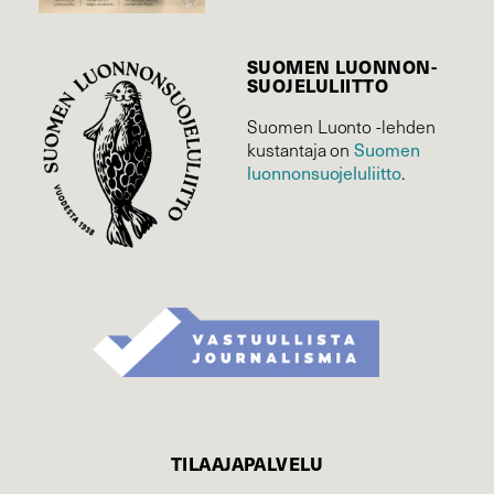
SUOMEN LUONNON­
SUOJELU­LIITTO
Suomen Luonto -lehden
Suomen
kustantaja on
luonnonsuojelu­liitto
.
TILAAJAPALVELU