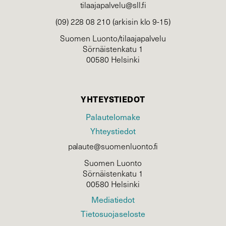
tilaajapalvelu@sll.fi
(09) 228 08 210 (arkisin klo 9-15)
Suomen Luonto/tilaajapalvelu
Sörnäistenkatu 1
00580 Helsinki
YHTEYSTIEDOT
Palautelomake
Yhteystiedot
palaute@suomenluonto.fi
Suomen Luonto
Sörnäistenkatu 1
00580 Helsinki
Mediatiedot
Tietosuojaseloste