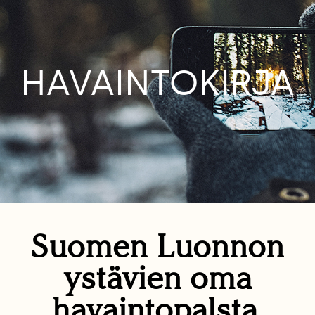
HAVAINTOKIRJA
Suomen Luonnon
ystävien oma
havaintopalsta.