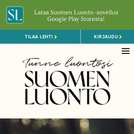
Lataa Suomen Luonto -sovellus
Google Play Storesta!
TILAA LEHTI
KIRJAUDU