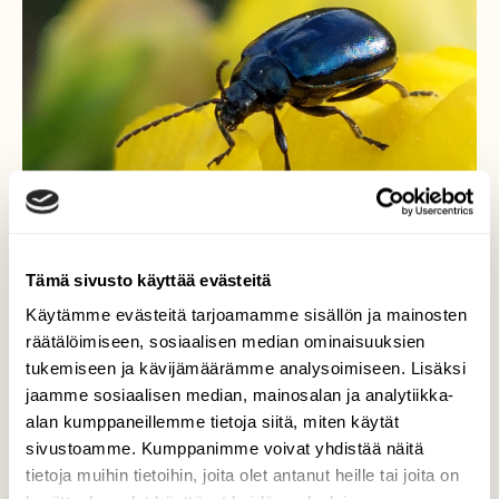
Tämä sivusto käyttää evästeitä
Käytämme evästeitä tarjoamamme sisällön ja mainosten
Idänlehtikuoriainen
räätälöimiseen, sosiaalisen median ominaisuuksien
tukemiseen ja kävijämäärämme analysoimiseen. Lisäksi
Idänlehtikuoriainen tepasteli kulleron
jaamme sosiaalisen median, mainosalan ja analytiikka-
kukalla.
alan kumppaneillemme tietoja siitä, miten käytät
sivustoamme. Kumppanimme voivat yhdistää näitä
Valokuvaaja: Tarja Naukkarinen, Savitaipale
tietoja muihin tietoihin, joita olet antanut heille tai joita on
22.5.2025