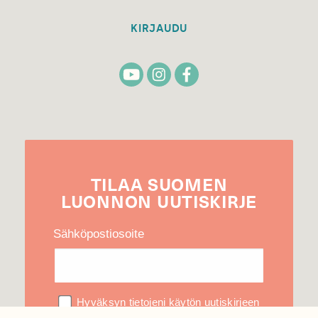
KIRJAUDU
TILAA
SUOMEN
LUONNON
UUTIS­KIRJE
Sähköpostiosoite
Hyväksyn tietojeni käytön uutiskirjeen
lähettämiseen