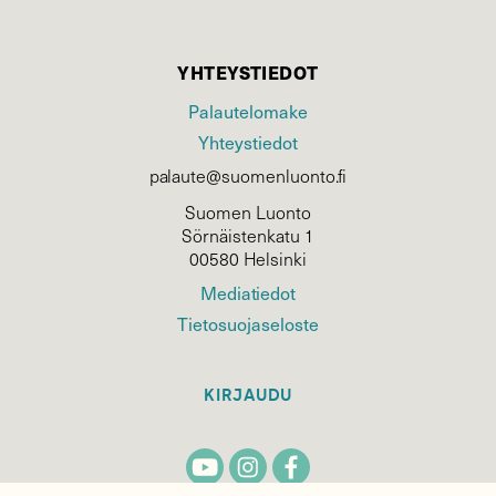
YHTEYSTIEDOT
Palautelomake
Yhteystiedot
palaute@suomenluonto.fi
Suomen Luonto
Sörnäistenkatu 1
00580 Helsinki
Mediatiedot
Tietosuojaseloste
KIRJAUDU