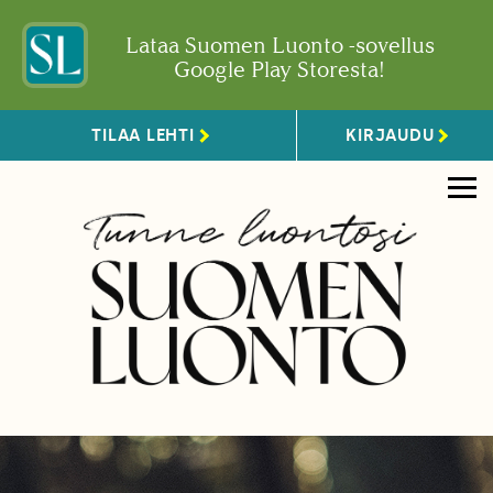
Lataa Suomen Luonto -sovellus
Google Play Storesta!
TILAA LEHTI
KIRJAUDU