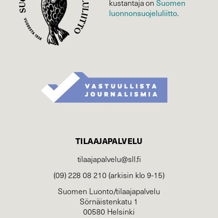
Suomen
kustantaja on
luonnonsuojelu­liitto
.
TILAAJAPALVELU
tilaajapalvelu@sll.fi
(09) 228 08 210 (arkisin klo 9-15)
Suomen Luonto/tilaajapalvelu
Sörnäistenkatu 1
00580 Helsinki