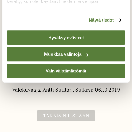
kerätty, kun olet käyttänyt heidän palvelujaan.
Näytä tiedot
Hyväksy evästeet
Iijärvi, Sulkava. 06.10.2019
Muokkaa valintoja
Sunnuntai iltapäivän ulkoilu. Luontoa läheltä
ilman että tarvitsee matkustaa satojen
Vain välttämättömät
kilometrien päähän.
Valokuvaaja: Antti Suutari, Sulkava 06.10.2019
TAKAISIN LISTAAN