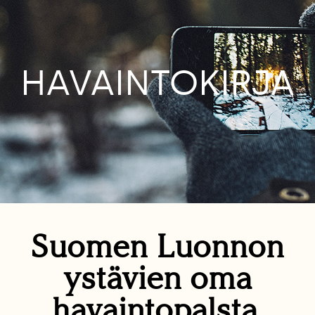
HAVAINTOKIRJA
Suomen Luonnon
ystävien oma
havaintopalsta.