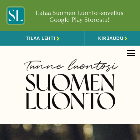
Lataa Suomen Luonto -sovellus
Google Play Storesta!
TILAA LEHTI
KIRJAUDU