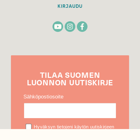
KIRJAUDU
TILAA
SUOMEN
LUONNON
UUTIS­KIRJE
Sähköpostiosoite
Hyväksyn tietojeni käytön uutiskirjeen
lähettämiseen