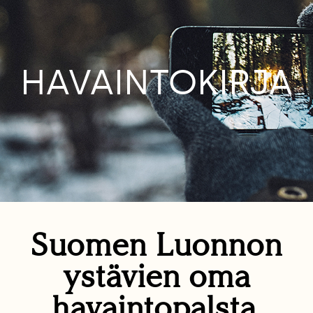
HAVAINTOKIRJA
Suomen Luonnon
ystävien oma
havaintopalsta.