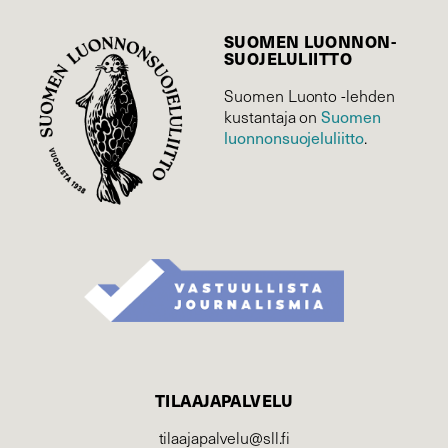
SUOMEN LUONNON­
SUOJELU­LIITTO
Suomen Luonto -lehden
kustantaja on
Suomen
luonnonsuojelu­liitto
.
TILAAJAPALVELU
tilaajapalvelu@sll.fi