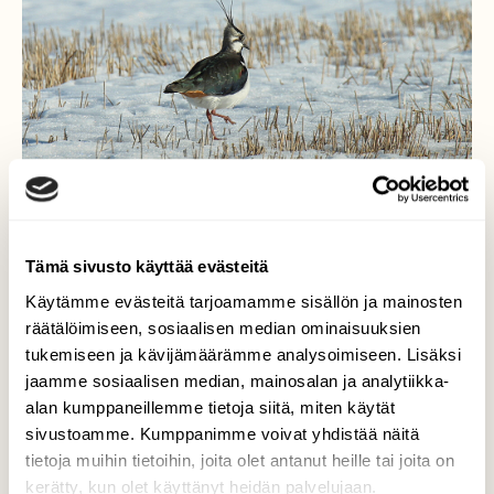
Tämä sivusto käyttää evästeitä
Käytämme evästeitä tarjoamamme sisällön ja mainosten
räätälöimiseen, sosiaalisen median ominaisuuksien
iik,varpaita palelee
tukemiseen ja kävijämäärämme analysoimiseen. Lisäksi
jaamme sosiaalisen median, mainosalan ja analytiikka-
Töyhtöhyyppä astelee jäisellä
alan kumppaneillemme tietoja siitä, miten käytät
pellolla,pesimis paikallaan taas!
sivustoamme. Kumppanimme voivat yhdistää näitä
Valokuvaaja: sirpa Jyske, Virrat 7.4.23
tietoja muihin tietoihin, joita olet antanut heille tai joita on
kerätty, kun olet käyttänyt heidän palvelujaan.