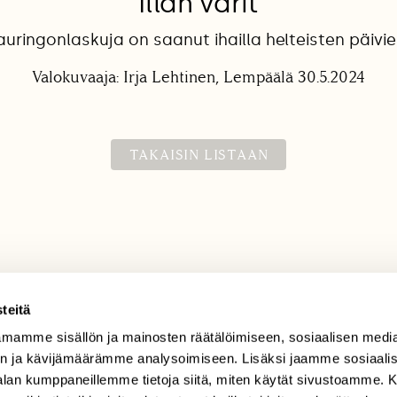
Illan värit
uringonlaskuja on saanut ihailla helteisten päivie
Valokuvaaja: Irja Lehtinen, Lempäälä 30.5.2024
TAKAISIN LISTAAN
teitä
mamme sisällön ja mainosten räätälöimiseen, sosiaalisen medi
TILAAJAPALVELU
n ja kävijämäärämme analysoimiseen. Lisäksi jaamme sosiaali
tilaajapalvelu@sll.fi
-alan kumppaneillemme tietoja siitä, miten käytät sivustoamme