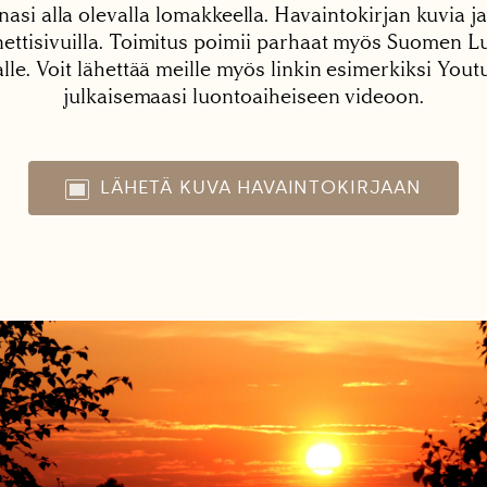
nasi alla olevalla lomakkeella. Havaintokirjan kuvia ja
tisivuilla. Toimitus poimii parhaat myös Suomen Lu
alle. Voit lähettää meille myös linkin esimerkiksi You
julkaisemaasi luontoaiheiseen videoon.
LÄHETÄ KUVA HAVAINTOKIRJAAN