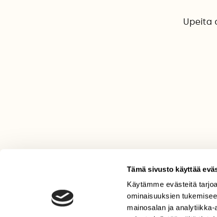
Upeita a
Tämä sivusto käyttää eväs
Käytämme evästeitä tarjoa
LEHTI
ominaisuuksien tukemisee
Uusin lehti
mainosalan ja analytiikka