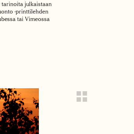
 tarinoita julkaistaan
onto -printtilehden
tubessa tai Vimeossa