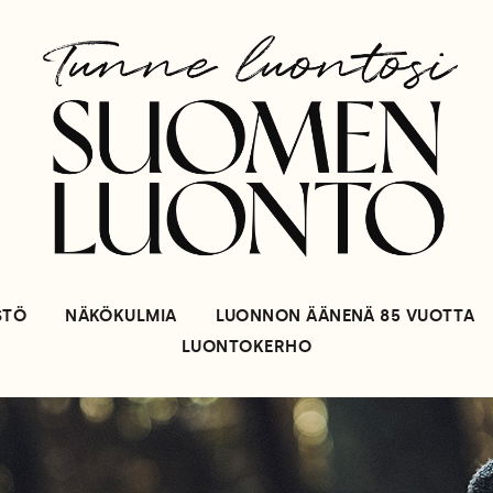
STÖ
NÄKÖKULMIA
LUONNON ÄÄNENÄ 85 VUOTTA
LUONTOKERHO