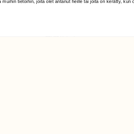
 muihin tietoihin, joita olet antanut heille tai joita on kerätty, kun 
(09) 228 08 210 (arkisin
klo 9-15)
Suomen
Luonto/tilaajapalvelu
Sörnäistenkatu 1
00580 Helsinki
ELU­
YHTEYSTIEDOT
ntaja on
Palautelomake
Yhteystiedot
palaute@suomenluonto.fi
Suomen Luonto
Sörnäistenkatu 1
00580 Helsinki
Mediatiedot
Tietosuojaseloste