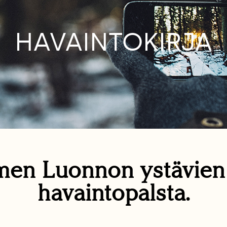
HAVAINTOKIRJA
en Luonnon ystävie
havaintopalsta.