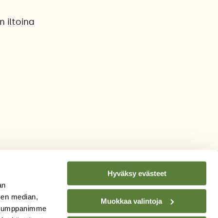
n iltoina
Hyväksy evästeet
an
sen median,
Muokkaa valintoja
. Kumppanimme
TILAA
SUOMEN