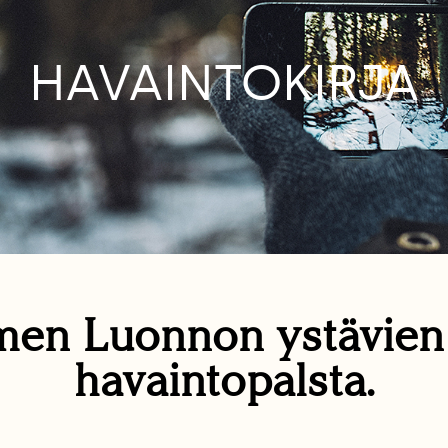
HAVAINTOKIRJA
en Luonnon ystävie
havaintopalsta.