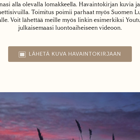
nasi alla olevalla lomakkeella. Havaintokirjan kuvia ja
tisivuilla. Toimitus poimii parhaat myös Suomen Lu
alle. Voit lähettää meille myös linkin esimerkiksi You
julkaisemaasi luontoaiheiseen videoon.
LÄHETÄ KUVA HAVAINTOKIRJAAN