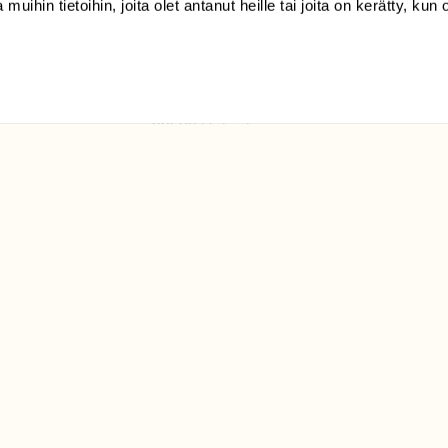
 muihin tietoihin, joita olet antanut heille tai joita on kerätty, kun 
(09) 228 08 210 (arkisin
klo 9-15)
Suomen
Luonto/tilaajapalvelu
Sörnäistenkatu 1
00580 Helsinki
ELU­
YHTEYSTIEDOT
ntaja on
Palautelomake
Yhteystiedot
palaute@suomenluonto.fi
Suomen Luonto
Sörnäistenkatu 1
00580 Helsinki
Mediatiedot
Tietosuojaseloste