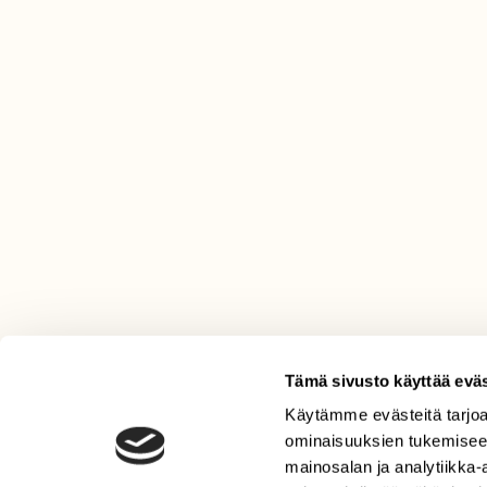
Tämä sivusto käyttää eväs
Käytämme evästeitä tarjoa
LEHTI
ominaisuuksien tukemisee
Uusin lehti
mainosalan ja analytiikka