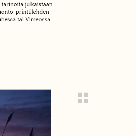
 tarinoita julkaistaan
onto -printtilehden
tubessa tai Vimeossa