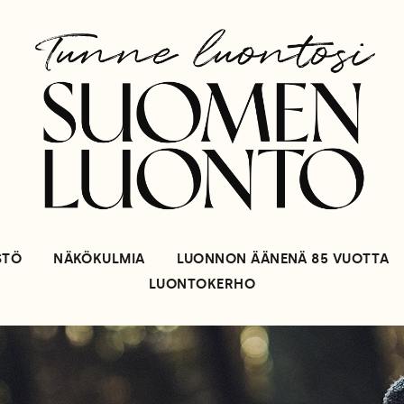
STÖ
NÄKÖKULMIA
LUONNON ÄÄNENÄ 85 VUOTTA
LUONTOKERHO