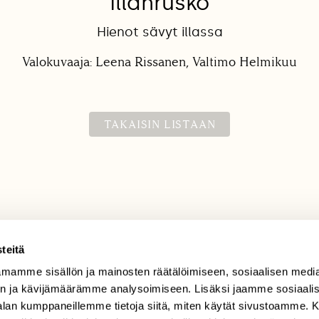
Illanrusko
Hienot sävyt illassa
Valokuvaaja: Leena Rissanen, Valtimo Helmikuu
TAKAISIN LISTAAN
teitä
mamme sisällön ja mainosten räätälöimiseen, sosiaalisen medi
TILAAJAPALVELU
n ja kävijämäärämme analysoimiseen. Lisäksi jaamme sosiaali
tilaajapalvelu@sll.fi
-alan kumppaneillemme tietoja siitä, miten käytät sivustoamme