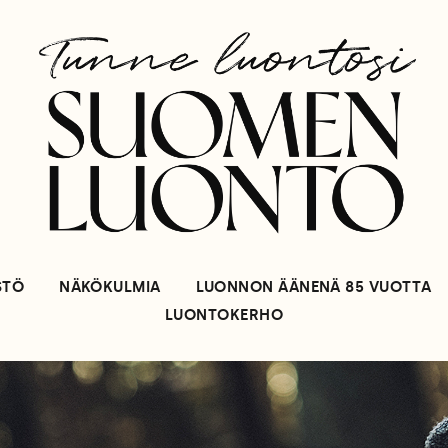
STÖ
NÄKÖKULMIA
LUONNON ÄÄNENÄ 85 VUOTTA
LUONTOKERHO