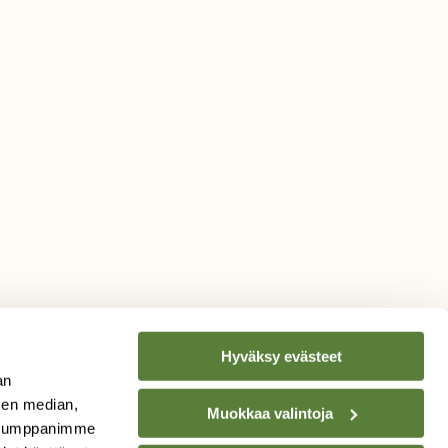
Hyväksy evästeet
an
sen median,
Muokkaa valintoja
. Kumppanimme
TILAA
SUOMEN