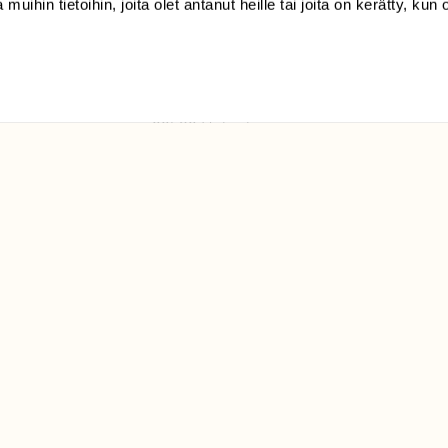
 muihin tietoihin, joita olet antanut heille tai joita on kerätty, kun 
(09) 228 08 210 (arkisin
klo 9-15)
Suomen
Luonto/tilaajapalvelu
Sörnäistenkatu 1
00580 Helsinki
ELU­
YHTEYSTIEDOT
ntaja on
Palautelomake
Yhteystiedot
palaute@suomenluonto.fi
Suomen Luonto
Sörnäistenkatu 1
00580 Helsinki
Mediatiedot
Tietosuojaseloste