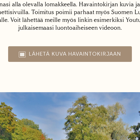
nasi alla olevalla lomakkeella. Havaintokirjan kuvia ja
tisivuilla. Toimitus poimii parhaat myös Suomen Lu
alle. Voit lähettää meille myös linkin esimerkiksi You
julkaisemaasi luontoaiheiseen videoon.
LÄHETÄ KUVA HAVAINTOKIRJAAN