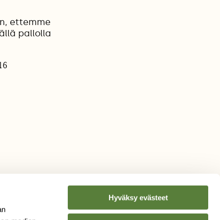
een, ettemme
llä pallolla
16
Hyväksy evästeet
an