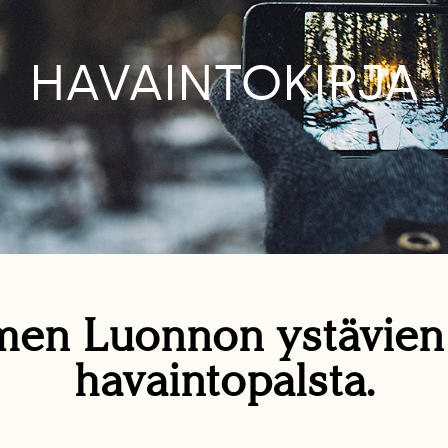
HAVAINTOKIRJA
en Luonnon ystävie
havaintopalsta.