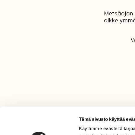
Metsäojan v
oikke ymmär
V
Tämä sivusto käyttää eväs
Käytämme evästeitä tarjoa
LEHTI