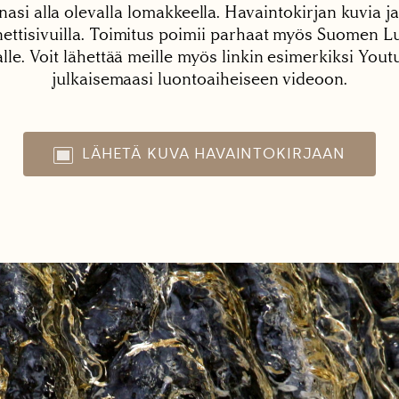
nasi alla olevalla lomakkeella. Havaintokirjan kuvia ja
tisivuilla. Toimitus poimii parhaat myös Suomen Lu
alle. Voit lähettää meille myös linkin esimerkiksi You
julkaisemaasi luontoaiheiseen videoon.
LÄHETÄ KUVA HAVAINTOKIRJAAN