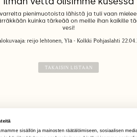
Ilman vettä olisimme kusessa
arrelta pienimuotoista lähistä ja tuli vaan miel
räkkään kuinka tärkeää on meille ihan kaikille tää
vesi!
alokuvaaja: reijo lehtonen, Ylä - Kolkki Pohjaslahti 22.04.
TAKAISIN LISTAAN
teitä
mamme sisällön ja mainosten räätälöimiseen, sosiaalisen medi
TILAAJAPALVELU