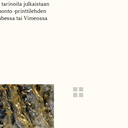
 tarinoita julkaistaan
onto -printtilehden
tubessa tai Vimeossa