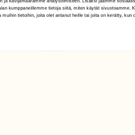
n ja kävijämäärämme analysoimiseen. Lisäksi jaamme sosiaali
tilaajapalvelu@sll.fi
-alan kumppaneillemme tietoja siitä, miten käytät sivustoamme
 muihin tietoihin, joita olet antanut heille tai joita on kerätty, kun 
(09) 228 08 210 (arkisin
klo 9-15)
Suomen
Luonto/tilaajapalvelu
Sörnäistenkatu 1
00580 Helsinki
ELU­
YHTEYSTIEDOT
ntaja on
Palautelomake
Yhteystiedot
palaute@suomenluonto.fi
Suomen Luonto
Sörnäistenkatu 1
00580 Helsinki
Mediatiedot