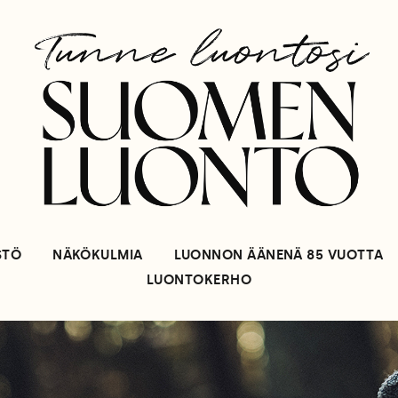
STÖ
NÄKÖKULMIA
LUONNON ÄÄNENÄ 85 VUOTTA
LUONTOKERHO