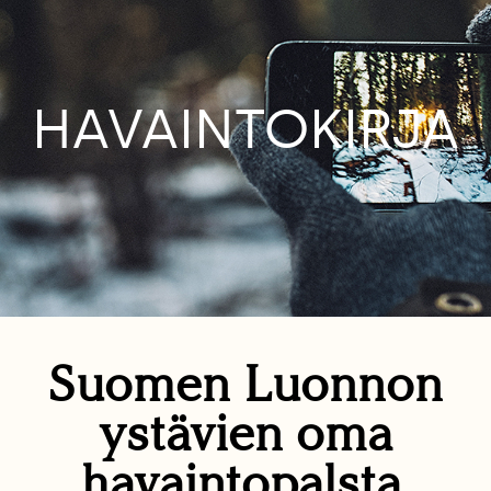
HAVAINTOKIRJA
Suomen Luonnon
ystävien oma
havaintopalsta.