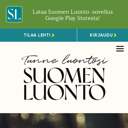
Lataa Suomen Luonto -sovellus
Google Play Storesta!
TILAA LEHTI
KIRJAUDU