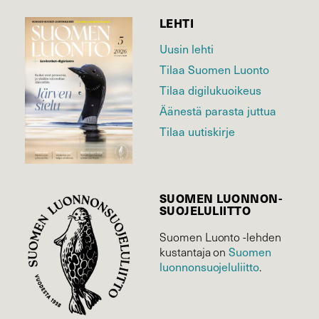
LEHTI
Uusin lehti
Tilaa Suomen Luonto
Tilaa digilukuoikeus
Äänestä parasta juttua
Tilaa uutiskirje
SUOMEN LUONNON­
SUOJELU­LIITTO
Suomen Luonto -lehden
Suomen
kustantaja on
luonnonsuojelu­liitto
.