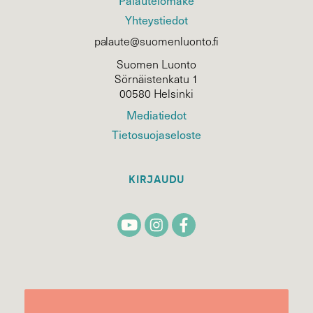
Palautelomake
Yhteystiedot
palaute@suomenluonto.fi
Suomen Luonto
Sörnäistenkatu 1
00580 Helsinki
Mediatiedot
Tietosuojaseloste
KIRJAUDU