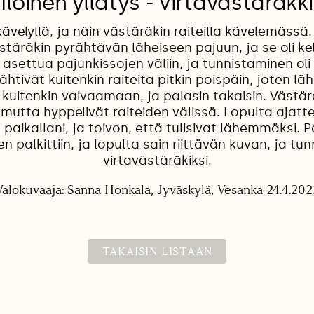
Iloinen yllätys - virtavästäräkki
velyllä, ja näin västäräkin raiteilla kävelemässä.
stäräkin pyrähtävän läheiseen pajuun, ja se oli ke
asettua pajunkissojen väliin, ja tunnistaminen oli
ähtivät kuitenkin raiteita pitkin poispäin, joten lä
 kuitenkin vaivaamaan, ja palasin takaisin. Västärä
mutta hyppelivät raiteiden välissä. Lopulta ajattel
 paikallani, ja toivon, että tulisivat lähemmäksi. 
 palkittiin, ja lopulta sain riittävän kuvan, ja tunn
virtavästäräkiksi.
Valokuvaaja: Sanna Honkala, Jyväskylä, Vesanka 24.4.202
TAKAISIN LISTAAN