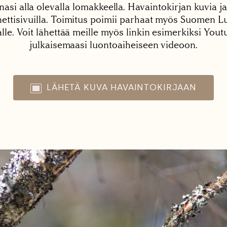
nasi alla olevalla lomakkeella. Havaintokirjan kuvia ja
tisivuilla. Toimitus poimii parhaat myös Suomen Lu
alle. Voit lähettää meille myös linkin esimerkiksi You
julkaisemaasi luontoaiheiseen videoon.
LÄHETÄ KUVA HAVAINTOKIRJAAN