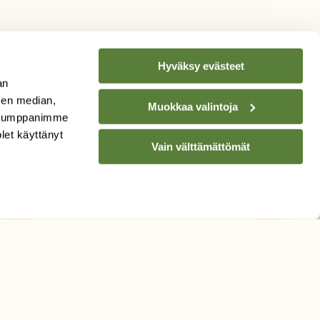
Hyväksy evästeet
an
sen median,
Muokkaa valintoja
. Kumppanimme
TILAA
SUOMEN
olet käyttänyt
LUONNON
UUTIS­KIRJE
Vain välttämättömät
Sähköpostiosoite
Hyväksyn tietojeni käytön
uutiskirjeen lähettämiseen