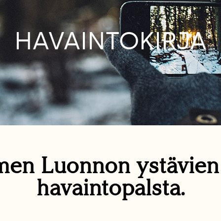
HAVAINTOKIRJA
en Luonnon ystävie
havaintopalsta.