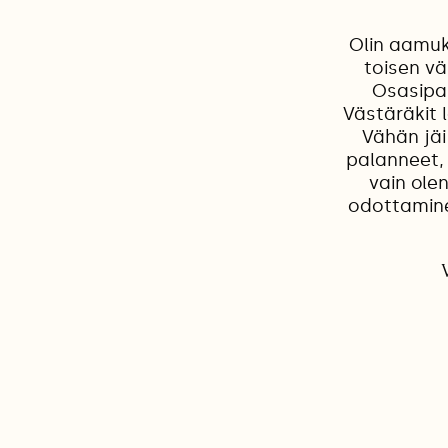
Olin aamukä
toisen vä
Osasipa 
Västäräkit l
Vähän jäi
palanneet, 
vain olen
odottaminen