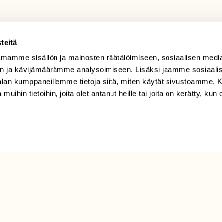
teitä
mamme sisällön ja mainosten räätälöimiseen, sosiaalisen medi
TILAAJAPALVELU
n ja kävijämäärämme analysoimiseen. Lisäksi jaamme sosiaali
tilaajapalvelu@sll.fi
-alan kumppaneillemme tietoja siitä, miten käytät sivustoamme
 muihin tietoihin, joita olet antanut heille tai joita on kerätty, kun 
(09) 228 08 210 (arkisin
klo 9-15)
Suomen
Luonto/tilaajapalvelu
Sörnäistenkatu 1
00580 Helsinki
ELU­
YHTEYSTIEDOT
ntaja on
Palautelomake
Yhteystiedot