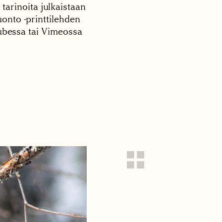
 tarinoita julkaistaan
onto -printtilehden
tubessa tai Vimeossa