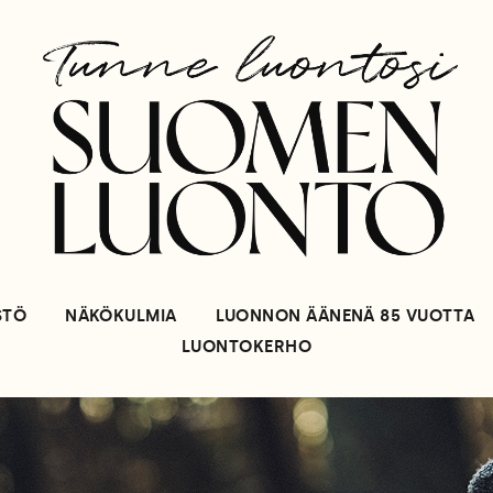
STÖ
NÄKÖKULMIA
LUONNON ÄÄNENÄ 85 VUOTTA
LUONTOKERHO