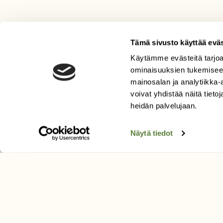
Tämä sivusto käyttää eväs
Käytämme evästeitä tarjoa
LEHTI
ominaisuuksien tukemisee
Uusin lehti
mainosalan ja analytiikka
Tilaa Suomen Luonto
voivat yhdistää näitä tietoja
heidän palvelujaan.
Tilaa digilukuoikeus
Äänestä parasta juttua
Näytä tiedot
Tilaa uutiskirje
SUOMEN LUONNON­SUOJ
LIITTO
Suomen Luonto -lehden kusta
Suomen luonnonsuojelu­liitto
.