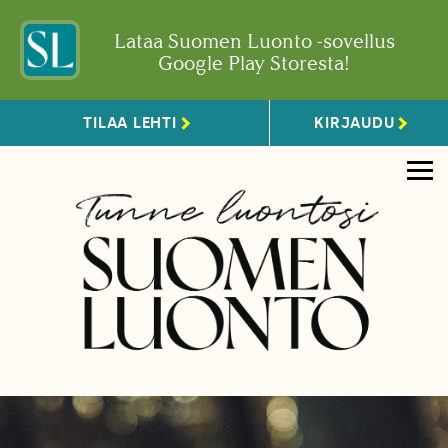
Lataa Suomen Luonto -sovellus
Google Play Storesta!
TILAA LEHTI
KIRJAUDU