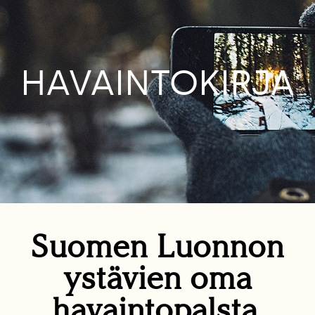
HAVAINTOKIRJA
Suomen Luonnon
ystävien oma
havaintopalsta.