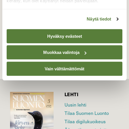
kerätty, kun olet käyttänyt heidän palvelujaan.
Valokuvaaja: Liisa Niiva-Korpela, Taipalsaari
27.8.2022
Näytä tiedot
Hyväksy evästeet
TAKAISIN LISTAAN
Muokkaa valintoja
Vain välttämättömät
LEHTI
Uusin lehti
Tilaa Suomen Luonto
Tilaa digilukuoikeus