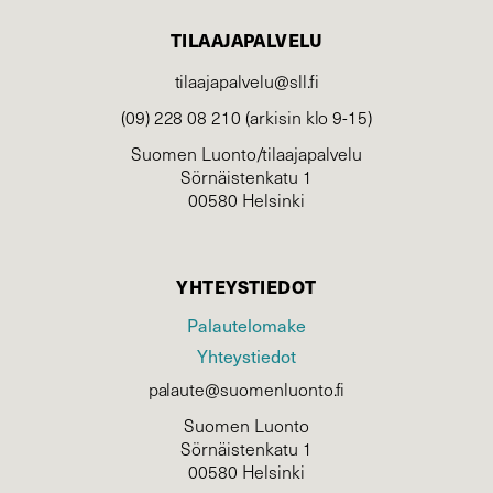
TILAAJAPALVELU
tilaajapalvelu@sll.fi
(09) 228 08 210 (arkisin klo 9-15)
Suomen Luonto/tilaajapalvelu
Sörnäistenkatu 1
00580 Helsinki
YHTEYSTIEDOT
Palautelomake
Yhteystiedot
palaute@suomenluonto.fi
Suomen Luonto
Sörnäistenkatu 1
00580 Helsinki