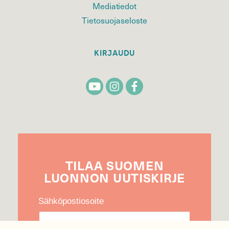
Mediatiedot
Tietosuojaseloste
KIRJAUDU
TILAA
SUOMEN
LUONNON
UUTIS­KIRJE
Sähköpostiosoite