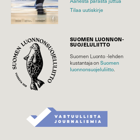
Äänestä parasta juttua
Tilaa uutiskirje
SUOMEN LUONNON­
SUOJELU­LIITTO
Suomen Luonto -lehden
Suomen
kustantaja on
luonnonsuojelu­liitto
.