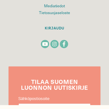
Mediatiedot
Tietosuojaseloste
KIRJAUDU
TILAA
SUOMEN
LUONNON
UUTIS­KIRJE
Sähköpostiosoite