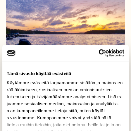
Tämä sivusto käyttää evästeitä
Käytämme evästeitä tarjoamamme sisällön ja mainosten
räätälöimiseen, sosiaalisen median ominaisuuksien
tukemiseen ja kävijämäärämme analysoimiseen. Lisäksi
jaamme sosiaalisen median, mainosalan ja analytiikka-
Ilta tummenee…
alan kumppaneillemme tietoja siitä, miten käytät
sivustoamme. Kumppanimme voivat yhdistää näitä
Ilta tummenee, aurinko on juuri laskeutunut.
tietoja muihin tietoihin, joita olet antanut heille tai joita on