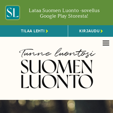
Lataa Suomen Luonto -sovellus
Google Play Storesta!
TILAA LEHTI
KIRJAUDU