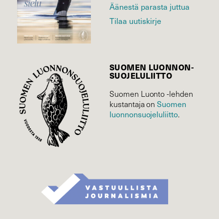
Äänestä parasta juttua
Tilaa uutiskirje
SUOMEN LUONNON­
SUOJELU­LIITTO
Suomen Luonto -lehden
Suomen
kustantaja on
luonnonsuojelu­liitto
.