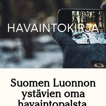
HAVAINTOKIRJA
Suomen Luonnon
ystävien oma
havaintopalsta.