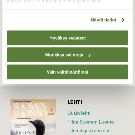
Turku, Ruissalo 21.9
kerätty, kun olet käyttänyt heidän palvelujaan.
Valokuvaaja: Juhani.peltonen@icloud.com, Turku,
Ruissalo 21.9.2021
Näytä tiedot
Hyväksy evästeet
TAKAISIN LISTAAN
Muokkaa valintoja
Vain välttämättömät
LEHTI
Uusin lehti
Tilaa Suomen Luonto
Tilaa digilukuoikeus