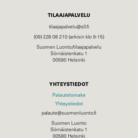
TILAAJAPALVELU
tilaajapalvelu@sll.fi
(09) 228 08 210 (arkisin klo 9-15)
Suomen Luonto/tilaajapalvelu
Sörnäistenkatu 1
00580 Helsinki
YHTEYSTIEDOT
Palautelomake
Yhteystiedot
palaute@suomenluonto.fi
Suomen Luonto
Sörnäistenkatu 1
00580 Helsinki